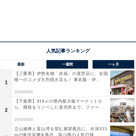
『ファミリア×紀ノ国屋 トートバッグ』
紀ノ国屋のショッピングバッグを持ってお買い物をして
いる女の子とクマちゃんのデザイン。買い物バッグとし
ても活躍する大容量のトートバッグです。
最新
一週間
一ヶ月
【三重県】伊勢名物「赤福」の直営店に、全国
唯一のコメダ大判焼き店も！ 東名阪・伊...
1
2026/08/06
【千葉県】918㎡の県内最大級マーケットか
ら、廃校をリノベした直売所まで。ファー...
2
2026/08/06
立山連峰と富山湾を望む展望風呂に、水深333
mの海洋深層水風呂。富山県の人気日帰...