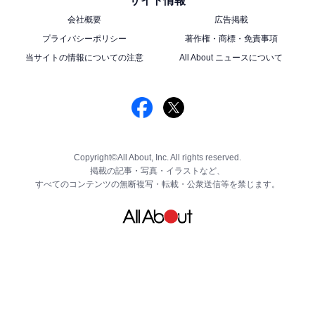
サイト情報
カラビナ付きで、普段使っているバッグにつけて小物入
会社概要
広告掲載
れとしても活躍します。
プライバシーポリシー
著作権・商標・免責事項
当サイトの情報についての注意
All About ニュースについて
こちらもおすすめ
【ミスド】『トートバッグ』2種が9月13日より
数量・期間限定で登場！ セット購入でお得に買
える
Copyright©All About, Inc. All rights reserved.
掲載の記事・写真・イラストなど、
すべてのコンテンツの無断複写・転載・公衆送信等を禁じます。