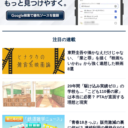
『ファミリア×紀ノ国屋 バッグ』
クマちゃんが紀ノ国屋のショッピングバッグを持ってお
注目の連載
出かけをしているデザインで、普段使いに便利なサイズ
のバッグです。
東野圭吾や湊かなえだけじゃな
い、「業と罪」を描く『映画ち
いかわ』から強く連想した映画
8選
『ファミリア×紀ノ国屋 巾着』（税込8250円）
20年間「駆け込み実績ゼロ」の
学校も…「こども110番の家」
は本当に必要？ PTAが直面する
理想と現実
「青春18きっぷ」販売激減の裏
に何が？ 連続利用の厳格化だけ