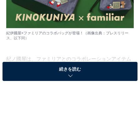
紀伊國屋×ファミリアのコラボバッグが登場！（画像出典：プレスリリー
ス、以下同）
紀ノ國屋は、ファミリアとのコラボレーションアイテム
を9月20日10時より紀ノ国屋公式オンラインストアおよ
続きを読む
びファミリアオンラインショップで販売します。
トートバッグやミニミニバッグなど4種類が登場
「食を通じて人生を豊かにしたい」という理念をもつ紀
ノ国屋と、創業当初から「食べること」をとても大切に
してきたファミリアの両社の思いからコラボレーション