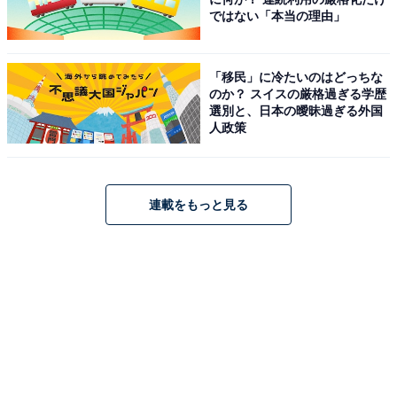
ではない「本当の理由」
「移民」に冷たいのはどっちな
のか？ スイスの厳格過ぎる学歴
選別と、日本の曖昧過ぎる外国
人政策
『ファミリア×紀ノ国屋 巾着』
連載をもっと見る
りんごや焼き菓子がデザインされた巾着バッグ。小物入
れやお弁当バッグのほか、バッグの中身整理にも使えま
す。
『ファミリア×紀ノ国屋 ミニミニバッグ』（税込
5830円）