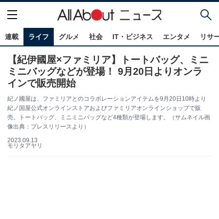
連載
ライフ
グルメ
社会
IT・ビジネス
エンタメ
リサ
【紀伊國屋×ファミリア】トートバッグ、ミニ
ミニバッグなどが登場！ 9月20日よりオンラ
インで販売開始
紀ノ國屋は、ファミリアとのコラボレーションアイテムを9月20日10時より
紀ノ国屋公式オンラインストアおよびファミリアオンラインショップで販
売。トートバッグ、ミニミニバッグなど4種類が登場します。（サムネイル画
像出典：プレスリリースより）
2023.09.13
モリタアヤリ