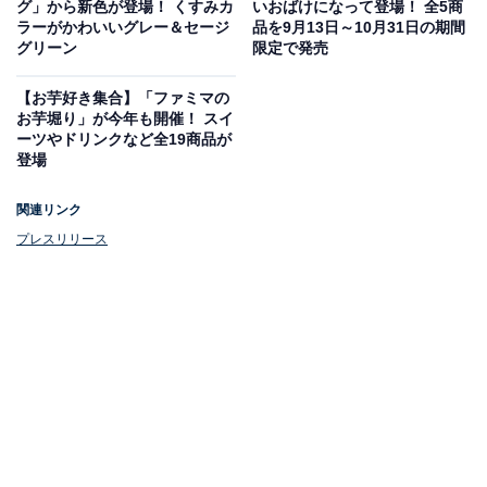
グ」から新色が登場！ くすみカ
いおばけになって登場！ 全5商
ラーがかわいいグレー＆セージ
品を9月13日～10月31日の期間
グリーン
限定で発売
『ファミリア×紀ノ国屋 トートバッグ』（税込2
万4200円）
【お芋好き集合】「ファミマの
お芋堀り」が今年も開催！ スイ
ーツやドリンクなど全19商品が
登場
関連リンク
プレスリリース