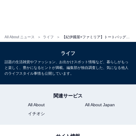
All About ニュース
ライフ
【紀伊國屋×ファミリア】トートバッグ、ミニミニバッグなどが登場！ 9月20日よりオンラインで販売開始
ライフ
話題の生活雑貨やファッション、お出かけスポット情報など、暮らしがもっ
と楽しく、豊かになるヒントが満載。編集部が独自調査した、気になる他人
のライフスタイル事情も公開しています。
関連サービス
All About
All About Japan
『ファミリア×紀ノ国屋 ミニミニバッグ』
イチオシ
クマちゃんとりんごがデザインされたミニミニバッグ。