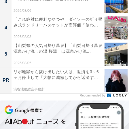
3
2026/08/06
「これ絶対に便利なやつや」ダイソーの折り畳
み式ランドリーバスケットが高評価「使わ...
『ファミリア×紀ノ国屋 バッグ』（税込1万7600
4
円）
2026/08/03
【山梨県の人気日帰り温泉】「山梨日帰り温泉
源泉かけ流しの湯 桜湯」は源泉かけ流...
5
2026/08/05
リボ地獄から抜け出したい人は、返済を3～6
ヶ月停止して『大幅に減額してから返済す...
PR
渋谷法務総合事務所
Recommended by