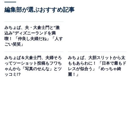
編集部が選ぶおすすめ記事
みちょぱ、夫・大倉士門と“激
込み”ディズニーランドを満
喫！ 「仲良し夫婦だね」「人す
ごい笑笑」
みちょぱ＆大倉士門、夫婦そろ
みちょぱ、大胆スリットから太
ってツーショット投稿もフワち
ももあらわに！ 「日本で最もド
ゃんから「写真のせんな」とツ
レスが似合う」「めっちゃ綺
ッコミ!?
麗！」