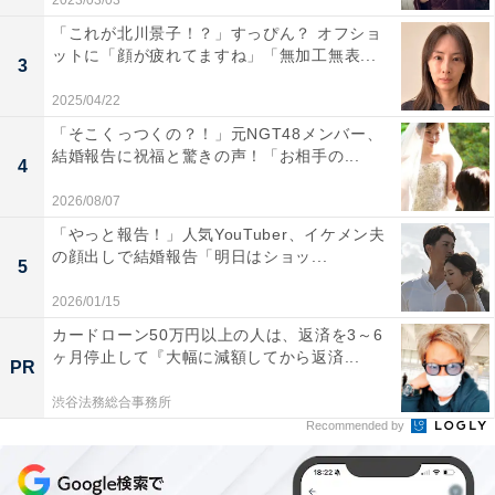
2023/03/03
「これが北川景子！？」すっぴん？ オフショ
ットに「顔が疲れてますね」「無加工無表...
3
2025/04/22
「そこくっつくの？！」元NGT48メンバー、
結婚報告に祝福と驚きの声！「お相手の...
4
2026/08/07
「やっと報告！」人気YouTuber、イケメン夫
の顔出しで結婚報告「明日はショッ...
5
2026/01/15
カードローン50万円以上の人は、返済を3～6
ヶ月停止して『大幅に減額してから返済...
PR
渋谷法務総合事務所
Recommended by