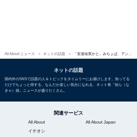
All About ニュース
ネットの話題
「安達祐実かと」みちょぱ、アンニュイな表情の“別人級”モデルショット公開！ 「どこのお嬢様？」
ネットの話題
国内外のSNSで話題の人＆トピックをタイムリーにお届けします。知ってる
だけでちょっと得する、なんだか楽しい気分になれる、ネット発「知ら（な
きゃ）損」ニュースが盛りだくさん。
関連サービス
All About
All About Japan
イチオシ