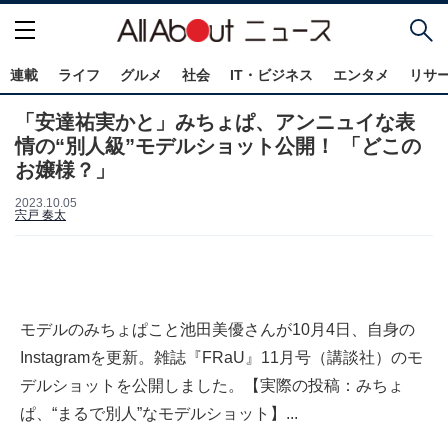
連載
ライフ
グルメ
社会
IT・ビジネス
エンタメ
リサ
「安達祐実かと」みちょぱ、アンニュイな表
情の“別人級”モデルショット公開！ 「どこの
お嬢様？」
2023.10.05
宍戸 奏太
モデルのみちょぱこと池田美優さんが10月4日、自身の
Instagramを更新。雑誌『FRaU』11月号（講談社）のモ
デルショットを公開しました。【実際の投稿：みちょ
ぱ、“まるで別人”なモデルショット】...