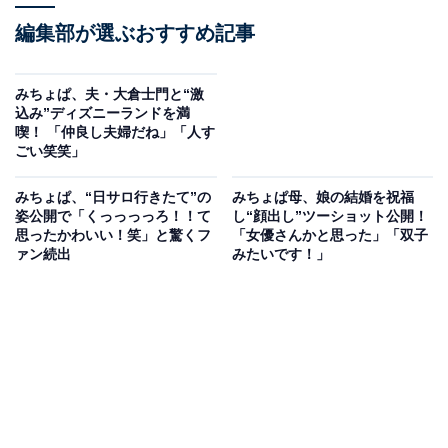
編集部が選ぶおすすめ記事
みちょぱ、夫・大倉士門と“激
込み”ディズニーランドを満
喫！ 「仲良し夫婦だね」「人す
ごい笑笑」
みちょぱ、“日サロ行きたて”の
みちょぱ母、娘の結婚を祝福
姿公開で「くっっっっろ！！て
し“顔出し”ツーショット公開！
思ったかわいい！笑」と驚くフ
「女優さんかと思った」「双子
ァン続出
みたいです！」