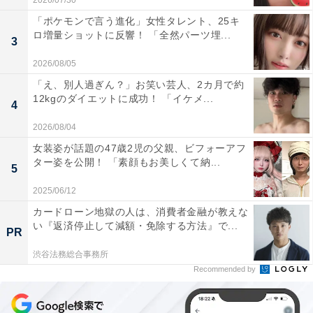
2026/07/30
「ポケモンで言う進化」女性タレント、25キ
ロ増量ショットに反響！ 「全然パーツ埋...
3
2026/08/05
「え、別人過ぎん？」お笑い芸人、2カ月で約
12kgのダイエットに成功！ 「イケメ...
4
2026/08/04
女装姿が話題の47歳2児の父親、ビフォーアフ
ター姿を公開！ 「素顔もお美しくて納...
5
2025/06/12
カードローン地獄の人は、消費者金融が教えな
い『返済停止して減額・免除する方法』で...
PR
渋谷法務総合事務所
Recommended by