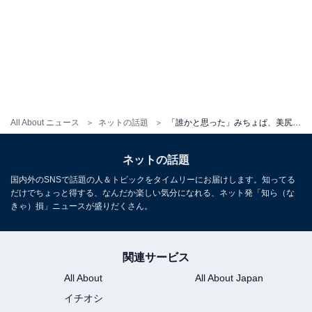
All About ニュース
ネットの話題
「誰かと思った」みちょぱ、美尻から太もものラインがあらわなモデルショットに反響！ 「セクシーかわいい」
ネットの話題
国内外のSNSで話題の人＆トピックをタイムリーにお届けします。知ってる
だけでちょっと得する、なんだか楽しい気分になれる、ネット発「知ら（な
きゃ）損」ニュースが盛りだくさん。
関連サービス
All About
All About Japan
イチオシ