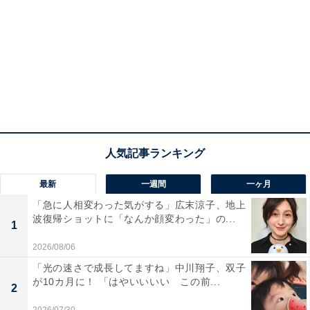
最新
一週間
一ヶ月
「急に人相変わった気がする」広末涼子、地上
波復帰ショットに「なんか顔変わった」の...
1
2026/08/06
「光の速さで成長してますね」中川翔子、双子
が10カ月に！ 「はやいいいい この前...
2