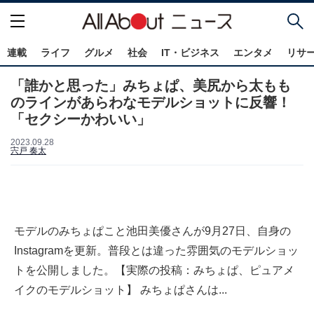
連載
ライフ
グルメ
社会
IT・ビジネス
エンタメ
リサ
「誰かと思った」みちょぱ、美尻から太もも
のラインがあらわなモデルショットに反響！
「セクシーかわいい」
2023.09.28
宍戸 奏太
モデルのみちょぱこと池田美優さんが9月27日、自身の
Instagramを更新。普段とは違った雰囲気のモデルショッ
トを公開しました。【実際の投稿：みちょぱ、ピュアメ
イクのモデルショット】 みちょぱさんは...