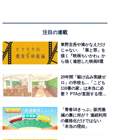
注目の連載
東野圭吾や湊かなえだけ
じゃない、「業と罪」を
描く『映画ちいかわ』か
ら強く連想した映画8選
20年間「駆け込み実績ゼ
ロ」の学校も…「こども
110番の家」は本当に必
要？ PTAが直面する理想
と現実
「青春18きっぷ」販売激
減の裏に何が？ 連続利用
の厳格化だけではない
「本当の理由」