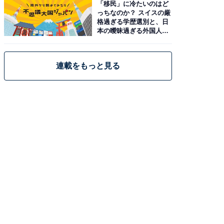
「移民」に冷たいのはど
っちなのか？ スイスの厳
格過ぎる学歴選別と、日
本の曖昧過ぎる外国人政
策
連載をもっと見る