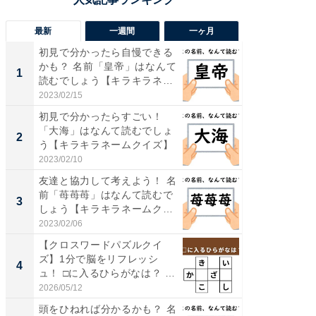
最新
一週間
一ヶ月
初見で分かったら自慢できる
【兵庫
かも？ 名前「皇帝」はなんて
ーメン
1
1
読むでしょう【キラキラネ
再現した
ー...
道...
2023/02/15
2026/08/0
初見で分かったらすごい！
ステラ
「大海」はなんて読むでしょ
詰め放題
2
2
う【キラキラネームクイズ】
00円で「
2023/02/10
2026/08/0
友達と協力して考えよう！ 名
「面白
前「苺苺苺」はなんて読むで
入〜」
3
3
しょう【キラキラネームク
プラン
イ...
題。“さま
2023/02/06
2026/08/0
【クロスワードパズルクイ
「これ
ズ】1分で脳をリフレッシ
ダイソ
4
4
ュ！ □に入るひらがなは？ 歴
リーバ
史...
わ...
2026/05/12
2026/08/0
頭をひねれば分かるかも？ 名
「100