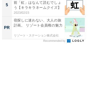
前「虹」はなんて読むでしょ
スタン
5
5
う【キラキラネームクイズ】
ュックが
2023/02/15
2026/08/0
宿探しに迷わない、大人の旅
大人の
計画。 リゾート会員権の魅力
ら。 新
PR
PR
リゾート・ステーション株式会社
リゾート
Recommended by