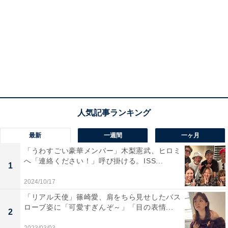
最新
一週間
一ヶ月
「うわすごい豪華メンバー」木梨憲武、ヒロミ
へ「連絡ください！」呼び掛ける。ISS...
1
2024/10/17
「リアル天使」篠崎愛、肩をちら見せしたバス
ローブ姿に「可愛すぎんぞ～」「目の表情...
2