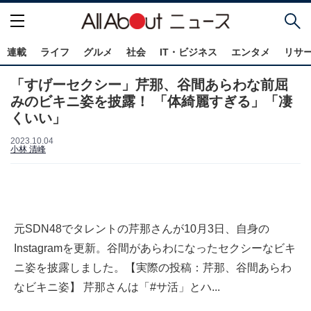
連載
ライフ
グルメ
社会
IT・ビジネス
エンタメ
リサ
「すげーセクシー」芹那、谷間あらわな前屈
みのビキニ姿を披露！ 「体綺麗すぎる」「凄
くいい」
2023.10.04
小林 清峰
元SDN48でタレントの芹那さんが10月3日、自身の
Instagramを更新。谷間があらわになったセクシーなビキ
ニ姿を披露しました。【実際の投稿：芹那、谷間あらわ
なビキニ姿】 芹那さんは「#サ活」とハ...