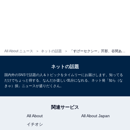
All About ニュース
ネットの話題
「すげーセクシー」芹那、谷間あらわな前屈みのビキニ姿を披露！ 「体綺麗すぎる」「凄くいい」
ネットの話題
国内外のSNSで話題の人＆トピックをタイムリーにお届けします。知ってる
だけでちょっと得する、なんだか楽しい気分になれる、ネット発「知ら（な
きゃ）損」ニュースが盛りだくさん。
関連サービス
All About
All About Japan
イチオシ