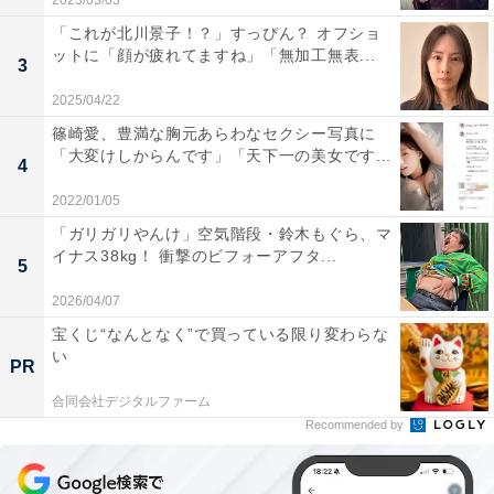
2023/03/03
「これが北川景子！？」すっぴん？ オフショ
ットに「顔が疲れてますね」「無加工無表...
3
2025/04/22
篠崎愛、豊満な胸元あらわなセクシー写真に
「大変けしからんです」「天下一の美女です...
4
2022/01/05
「ガリガリやんけ」空気階段・鈴木もぐら、マ
イナス38kg！ 衝撃のビフォーアフタ...
5
2026/04/07
宝くじ“なんとなく”で買っている限り変わらな
い
PR
合同会社デジタルファーム
Recommended by