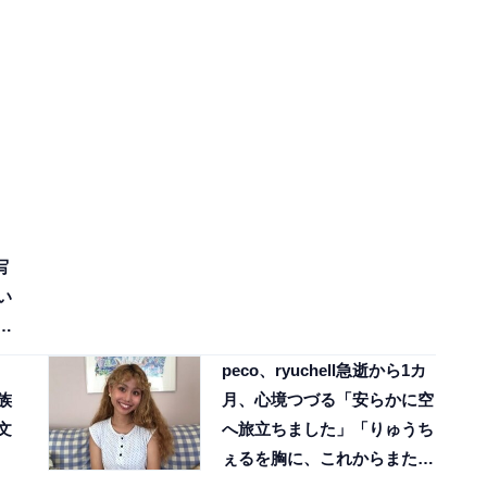
写
い
決
peco、ryuchell急逝から1カ
家族
月、心境つづる「安らかに空
文
へ旅立ちました」「りゅうち
ぇるを胸に、これからまたが