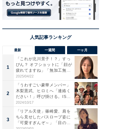
最新
一週間
一ヶ月
「これが北川景子！？」すっ
「さす
ぴん？ オフショットに「顔が
は」高
1
1
疲れてますね」「無加工無
災地を
表...
「カ...
2025/04/22
2026/08/0
「うわすごい豪華メンバー」
「女の
木梨憲武、ヒロミへ「連絡く
介、バ
2
2
ださい！」呼び掛ける。IS
らのプレ
S...
愛...
2024/10/17
2026/08/0
「リアル天使」篠崎愛、肩を
「脚が
ちら見せしたバスローブ姿に
横川尚
3
3
「可愛すぎんぞ～」「目の表
ムキな姿
情...
刃...
2023/03/03
2026/08/0