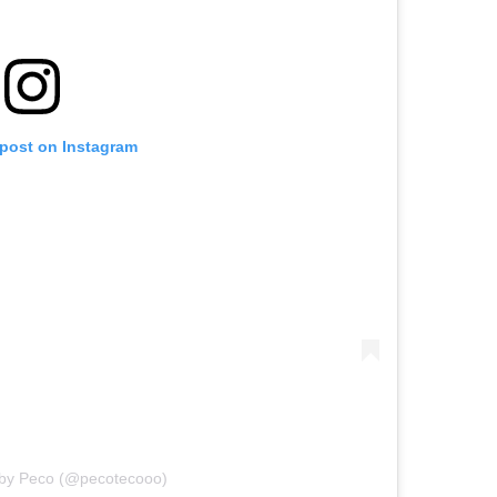
 post on Instagram
 by Peco (@pecotecooo)