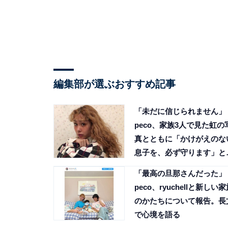
編集部が選ぶおすすめ記事
「未だに信じられません」
peco、家族3人で見た虹の
真とともに「かけがえのな
息子を、必ず守ります」と
意表明
「最高の旦那さんだった」
peco、ryuchellと新しい
のかたちについて報告。長
で心境を語る