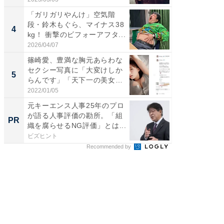
「ガリガリやんけ」空気階
「え、
段・鈴木もぐら、マイナス38
芸人、2
4
4
kg！ 衝撃のビフォーアフタ...
エットに
2026/04/07
2026/08/0
篠崎愛、豊満な胸元あらわな
「脳がバ
セクシー写真に「大変けしか
装姿が話
5
5
らんです」「天下一の美女で
のお父さ
す...
2022/01/05
2026/08/0
元キーエンス人事25年のプロ
【西野
が語る人事評価の勘所。「組
刊『北
PR
PR
織を腐らせるNG評価」とは...
くか』
ビズヒント
FINCHI o
Recommended by