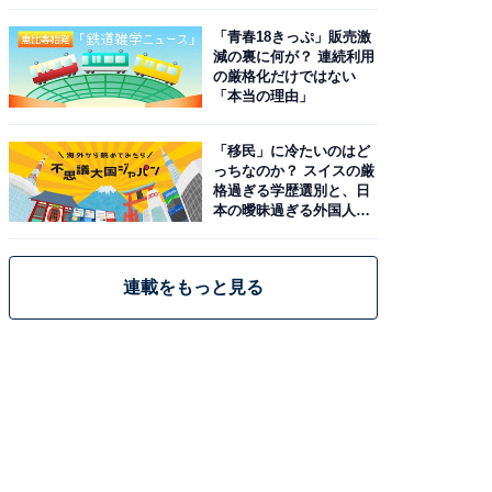
と現実
「青春18きっぷ」販売激
減の裏に何が？ 連続利用
の厳格化だけではない
「本当の理由」
「移民」に冷たいのはど
っちなのか？ スイスの厳
格過ぎる学歴選別と、日
本の曖昧過ぎる外国人政
策
連載をもっと見る