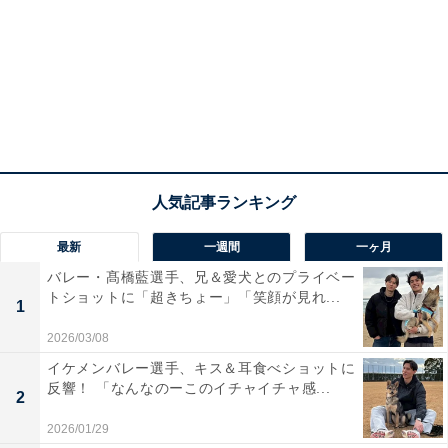
最新
一週間
一ヶ月
バレー・髙橋藍選手、兄＆愛犬とのプライベー
トショットに「超きちょー」「笑顔が見れ...
1
2026/03/08
イケメンバレー選手、キス＆耳食べショットに
反響！ 「なんなのーこのイチャイチャ感...
2
2026/01/29