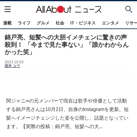
連載
ライフ
グルメ
社会
IT・ビジネス
エンタメ
リサ
錦戸亮、短髪への大胆イメチェンに驚きの声
殺到！ 「今まで見た事ない」「誰かわからん
かった笑」
2023.10.03
堀井 ユウ
関ジャニ∞の元メンバーで現在は歌手や俳優として活動
する錦戸亮さんは10月2日、自身のInstagramを更新。短
髪へイメージチェンジした姿を公開し、話題となってい
ます。【実際の投稿：錦戸亮、短髪への大...