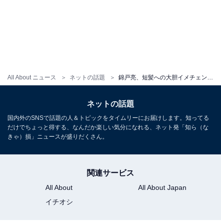
All About ニュース
ネットの話題
錦戸亮、短髪への大胆イメチェンに驚きの声殺到！ 「今まで見た事ない」「誰かわからんかった笑」
ネットの話題
国内外のSNSで話題の人＆トピックをタイムリーにお届けします。知ってる
だけでちょっと得する、なんだか楽しい気分になれる、ネット発「知ら（な
きゃ）損」ニュースが盛りだくさん。
関連サービス
All About
All About Japan
イチオシ