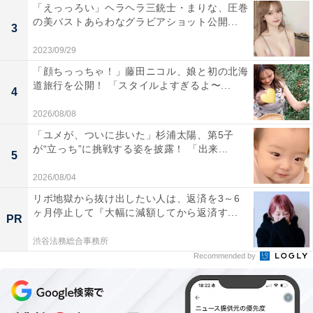
「えっっろい」ヘラヘラ三銃士・まりな、圧巻
の美バストあらわなグラビアショット公開...
3
2023/09/29
「顔ちっっちゃ！」藤田ニコル、娘と初の北海
道旅行を公開！ 「スタイルよすぎるよ〜...
4
2026/08/08
「ユメが、ついに歩いた」杉浦太陽、第5子
が“立っち”に挑戦する姿を披露！ 「出来...
5
2026/08/04
リボ地獄から抜け出したい人は、返済を3～6
ヶ月停止して『大幅に減額してから返済す...
PR
渋谷法務総合事務所
Recommended by