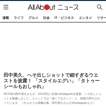
連載
ライフ
グルメ
社会
IT・ビジネス
エンタメ
リサ
田中美久、へそ出しショットで細すぎるウエ
ストを披露！ 「スタイルエグい」「タトゥー
シールもおしゃれ」
HKT48の田中美久さんが、9月29日に自身のInstagramを更新。へそ出しショ
ットを披露しました。コメントでは「細くてセクシー」と、称賛の声が上が
っています。（サムネイル画像出典：田中美久さん公式Instagramより）