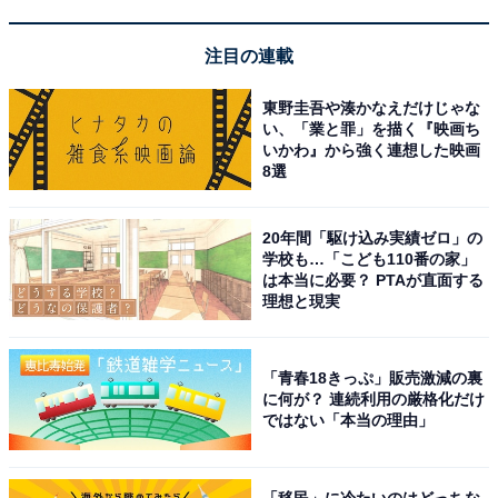
注目の連載
東野圭吾や湊かなえだけじゃな
い、「業と罪」を描く『映画ち
いかわ』から強く連想した映画
8選
20年間「駆け込み実績ゼロ」の
学校も…「こども110番の家」
は本当に必要？ PTAが直面する
理想と現実
「青春18きっぷ」販売激減の裏
に何が？ 連続利用の厳格化だけ
ではない「本当の理由」
「移民」に冷たいのはどっちな