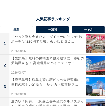
最新
一週間
一ヶ月
「やっと巡り会えたよ」ダイソーの“ちいかわ
ポーチ”が220円で反響。ぬい活＆防災...
1
2026/08/06
【愛知県】無料の動物園＆観光牧場に、市初の
天然温泉も！ 高速道路のハイウェイオア...
2
2026/08/07
【鹿児島県】桜島を望む駅ビルの大観覧車に、
無料の駅ナカ足湯も！ 駅ナカ・駅直結ス...
3
2026/08/08
道の駅「阿蘇」は阿蘇五岳を望むグルメスポッ
ト。国土交通省の重点道の駅にも選定｜阿...