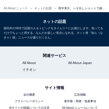
All About ニュース
ネットの話題
田中美久、へそ出しショットで細すぎるウエストを披露！ 「スタイルエグい」「タトゥーシールもおしゃれ」
ネットの話題
国内外のSNSで話題の人＆トピックをタイムリーにお届けします。知ってる
だけでちょっと得する、なんだか楽しい気分になれる、ネット発「知ら（な
きゃ）損」ニュースが盛りだくさん。
関連サービス
All About
All About Japan
イチオシ
サイト情報
会社概要
広告掲載
プライバシーポリシー
著作権・商標・免責事項
当サイトの情報についての注意
All About ニュースについて