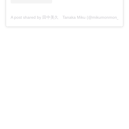
A post shared by 田中美久 Tanaka Miku (@mikumonmon_48)