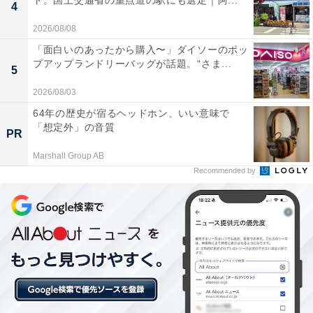
4
2026/08/08
「面白いのあったから購入〜」ダイソーのポッ
プアップランドリーバッグが話題。“さま...
5
2026/08/03
64年の歴史が宿るヘッドホン、いい意味で
「想定外」の音質
PR
Marshall Group AB
Recommended by