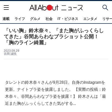
連載
ライフ
グルメ
社会
IT・ビジネス
エンタメ
リサ
「いい胸」鈴木奈々、「また胸がふっくらし
てきた」谷間あらわなブラショット公開！
「胸のライン綺麗」
2023.09.29
吉岡 誠悦
タレントの鈴木奈々さんが9月28日、自身のInstagramを
更新。ナイトブラ姿を披露しました。 【実際の投稿：鈴
木奈々、谷間あらわなブラ姿を披露！】 鈴木さんは「最
近また胸がふっくらしてきた気がする...