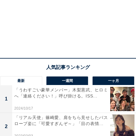
最新
一週間
一ヶ月
「うわすごい豪華メンバー」木梨憲武、ヒロミ
へ「連絡ください！」呼び掛ける。ISS...
1
2024/10/17
「リアル天使」篠崎愛、肩をちら見せしたバス
ローブ姿に「可愛すぎんぞ～」「目の表情...
2