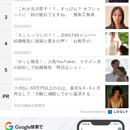
2023/03/03
「これが北川景子！？」すっぴん？ オフショ
ットに「顔が疲れてますね」「無加工無表...
3
2025/04/22
「そこくっつくの？！」元NGT48メンバー、
結婚報告に祝福と驚きの声！「お相手の...
4
2026/08/07
「やっと報告！」人気YouTuber、イケメン夫
の顔出しで結婚報告「明日はショッ...
5
2026/01/15
リボ払い50万円以上の人は、返済を3～6ヶ月
停止して『大幅に減額してから返済する...
PR
渋谷法務総合事務所
Recommended by