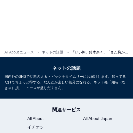
All About ニュース
ネットの話題
「いい胸」鈴木奈々、「また胸がふっくらしてきた」谷間あらわなブラショット公開！ 「胸のライン綺麗」
ネットの話題
国内外のSNSで話題の人＆トピックをタイムリーにお届けします。知ってる
だけでちょっと得する、なんだか楽しい気分になれる、ネット発「知ら（な
きゃ）損」ニュースが盛りだくさん。
関連サービス
All About
All About Japan
イチオシ