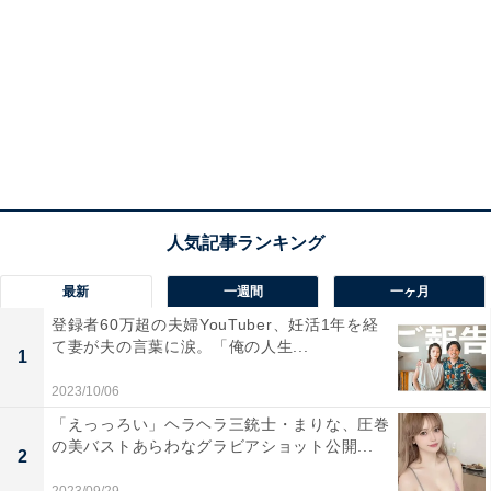
最新
一週間
一ヶ月
登録者60万超の夫婦YouTuber、妊活1年を経
て妻が夫の言葉に涙。「俺の人生...
1
2023/10/06
「えっっろい」ヘラヘラ三銃士・まりな、圧巻
の美バストあらわなグラビアショット公開...
2