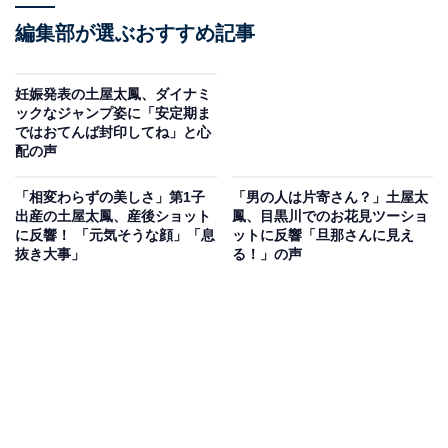
編集部が選ぶおすすめ記事
妊娠発表の土屋太鳳、ダイナミ
ックなジャンプ姿に「安定期ま
ではおてんば封印してね」と心
配の声
「相変わらずの美しさ」第1子
「男の人は片寄さん？」土屋太
出産の土屋太鳳、産後ショット
鳳、目黒川でのお花見ツーショ
に反響！ 「元気そうな顔」「息
ットに反響「旦那さんに見え
抜き大事」
る！」の声