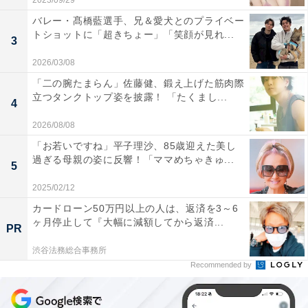
2023/09/29
バレー・髙橋藍選手、兄＆愛犬とのプライベー
トショットに「超きちょー」「笑顔が見れ...
3
2026/03/08
「二の腕たまらん」佐藤健、鍛え上げた筋肉際
立つタンクトップ姿を披露！ 「たくまし...
4
2026/08/08
「お若いですね」平子理沙、85歳迎えた美し
過ぎる母親の姿に反響！「ママめちゃきゅ...
5
2025/02/12
カードローン50万円以上の人は、返済を3～6
ヶ月停止して『大幅に減額してから返済...
PR
渋谷法務総合事務所
Recommended by