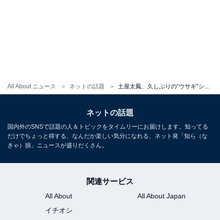
All About ニュース
ネットの話題
土屋太鳳、久しぶりの“ウサギ”ショットにファン歓喜！ 「まさかの続編に、震えました」「カッコいい」
ネットの話題
国内外のSNSで話題の人＆トピックをタイムリーにお届けします。知ってる
だけでちょっと得する、なんだか楽しい気分になれる、ネット発「知ら（な
きゃ）損」ニュースが盛りだくさん。
関連サービス
All About
All About Japan
イチオシ