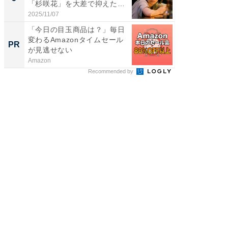
「杉咲花」を大差で抑えた1
グ！ 2
位...
2025/11/07
2026/08/0
「今日の目玉商品は？」毎日
GOETH
変わるAmazonタイムセール
を組み
PR
PR
が見逃せない
Amazon
FINCHI o
Recommended by