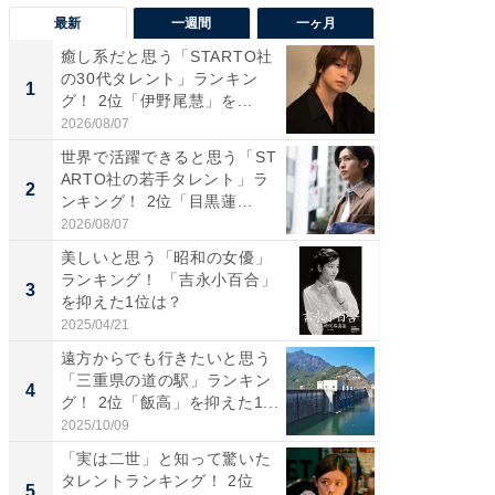
最新
一週間
一ヶ月
癒し系だと思う「STARTO社
癒し系だ
の30代タレント」ランキン
の若手
1
1
グ！ 2位「伊野尾慧」を...
グ！ 2
2026/08/07
2026/08/0
世界で活躍できると思う「ST
「パフ
ARTO社の若手タレント」ラ
思うST
2
2
ンキング！ 2位「目黒蓮...
ンキング
2026/08/07
2026/08/0
美しいと思う「昭和の女優」
ギャップ
ランキング！ 「吉永小百合」
RTO社
3
3
を抑えた1位は？
キング！
2025/04/21
2026/08/0
遠方からでも行きたいと思う
癒し系だ
「三重県の道の駅」ランキン
の30代
4
4
グ！ 2位「飯高」を抑えた1...
グ！ 2
2025/10/09
2026/08/0
「実は二世」と知って驚いた
「ファン
タレントランキング！ 2位
ARTO
5
5