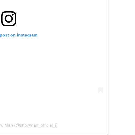
 post on Instagram
ow Man (@snowman_official_j)