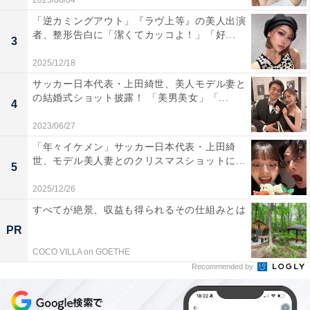
2023/08/04
「逆カミングアウト」『ラヴ上等』の美人出演
者、整形告白に「潔くてカッコよ！」「好...
3
2025/12/18
サッカー日本代表・上田綺世、美人モデル妻と
の結婚式ショット披露！ 「美男美女」「...
4
2023/06/27
「年々イケメン」サッカー日本代表・上田綺
世、モデル美人妻とのクリスマスショットに...
5
2025/12/26
すべてが絶景、収益も得られるその仕組みとは
PR
COCO VILLA on GOETHE
Recommended by