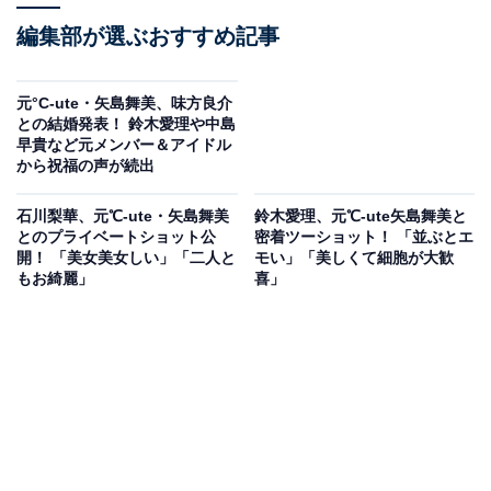
編集部が選ぶおすすめ記事
元°C-ute・矢島舞美、味方良介
との結婚発表！ 鈴木愛理や中島
早貴など元メンバー＆アイドル
から祝福の声が続出
石川梨華、元℃-ute・矢島舞美
鈴木愛理、元℃-ute矢島舞美と
とのプライベートショット公
密着ツーショット！ 「並ぶとエ
開！ 「美女美女しい」「二人と
モい」「美しくて細胞が大歓
もお綺麗」
喜」