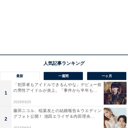
最新
一週間
一ヶ月
「犯罪者もアイドルできるんやな」デビュー前
の男性アイドルが炎上。「事件から半年も...
1
2026/03/25
藤田ニコル、稲葉友との結婚報告＆ウエディン
グフォト公開！ 池田エライザ＆内田理央...
2