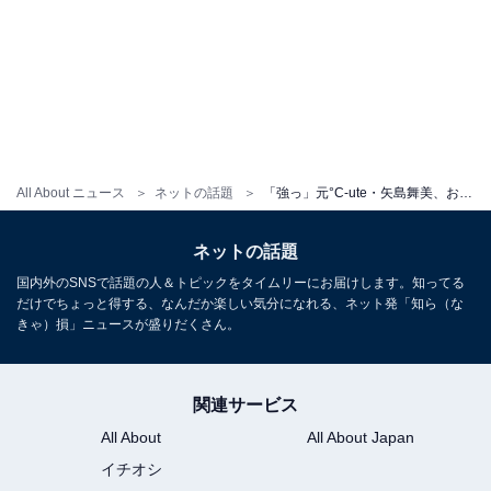
All About ニュース
ネットの話題
「強っ」元°C-ute・矢島舞美、おなかちらりな神秘的ショット！ 「イケメン」「美人過ぎて申し訳なくなってくる」
ネットの話題
国内外のSNSで話題の人＆トピックをタイムリーにお届けします。知ってる
だけでちょっと得する、なんだか楽しい気分になれる、ネット発「知ら（な
きゃ）損」ニュースが盛りだくさん。
関連サービス
All About
All About Japan
イチオシ