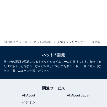
All About ニュース
ネットの話題
人気インフルエンサー・三原羽衣、太ももあらわなミニ丈コーデ！ 「がちスタイル良すぎ」「ドアップかわちい」
ネットの話題
国内外のSNSで話題の人＆トピックをタイムリーにお届けします。知ってる
だけでちょっと得する、なんだか楽しい気分になれる、ネット発「知ら（な
きゃ）損」ニュースが盛りだくさん。
関連サービス
All About
All About Japan
イチオシ