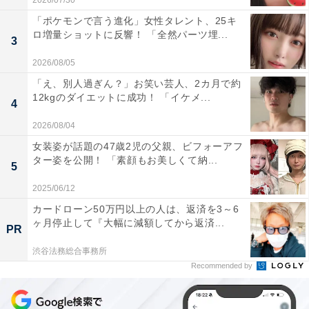
2026/07/30
「ポケモンで言う進化」女性タレント、25キ
ロ増量ショットに反響！ 「全然パーツ埋...
3
2026/08/05
「え、別人過ぎん？」お笑い芸人、2カ月で約
12kgのダイエットに成功！ 「イケメ...
4
2026/08/04
女装姿が話題の47歳2児の父親、ビフォーアフ
ター姿を公開！ 「素顔もお美しくて納...
5
2025/06/12
カードローン50万円以上の人は、返済を3～6
ヶ月停止して『大幅に減額してから返済...
PR
渋谷法務総合事務所
Recommended by