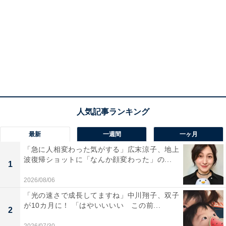
最新
一週間
一ヶ月
「急に人相変わった気がする」広末涼子、地上
波復帰ショットに「なんか顔変わった」の...
1
2026/08/06
「光の速さで成長してますね」中川翔子、双子
が10カ月に！ 「はやいいいい この前...
2