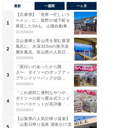
最新
一週間
一ヶ月
【兵庫県】「世界一忙しいラ
【兵庫
ーメン」に、龍野の城下町を
ーメン
1
1
再現したSAも。山陽自動車
再現した
道...
道...
2026/08/04
2026/08/0
立山連峰と富山湾を望む展望
【三重
風呂に、水深333mの海洋深
「鈴鹿天
2
2
層水風呂。富山県の人気日
は100
帰...
2026/08/06
2026/08/0
「面白いのあったから購
「ミニオ
入〜」ダイソーのポップアッ
ッグ！ 
3
3
プランドリーバッグが話
ど、夏限
題。“さま...
2026/08/03
2026/08/0
「これ絶対に便利なやつや」
【埼玉
ダイソーの折り畳み式ランド
「行田天
4
4
リーバスケットが高評価「使
は和の
わ...
が...
2026/08/03
2026/08/0
【山梨県の人気日帰り温泉】
【石川
「山梨日帰り温泉 源泉かけ流
湯】「天
5
5