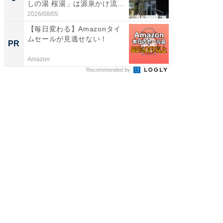
しの湯 桜湯」は源泉かけ流...
賀ゆめ
お...
2026/08/05
2026/08/0
【毎日変わる】Amazonタイ
＜約1分
ムセールが見逃せない！
へ歯科
PR
PR
ブックを
以...
Amazon
あんしん
Recommended by