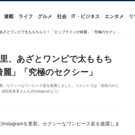
連載
ライフ
グルメ
社会
IT・ビジネス
エンタメ
リ
「えっちすぎる」須田亜香里、あざとワンピで太ももちらり！ 「ヒップラインが綺麗」「究極のセクシー」
香里、あざとワンピで太ももち
綺麗」「究極のセクシー」
amを更新。セクシーなワンピース姿を披露しました。コメントでは「色気のかた
亜香里さん公式Instagramより）
Instagramを更新。セクシーなワンピース姿を披露しま