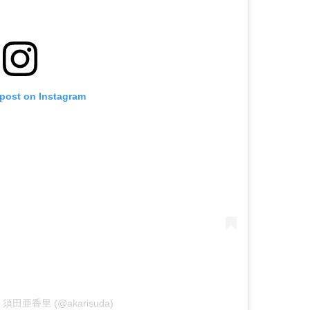
 post on Instagram
 by 須田亜香里 (@akarisuda)