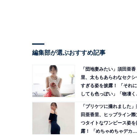
編集部が選ぶおすすめ記事
「団地妻みたい」須田亜香
里、太ももあらわなセクシ
すぎる姿を披露！ 「それに
しても色っぽい」「物凄く
艶」
「プリケツに撮れました」
田亜香里、ヒップライン際
つタイトなワンピース姿を
露！ 「めちゃめちゃデカく