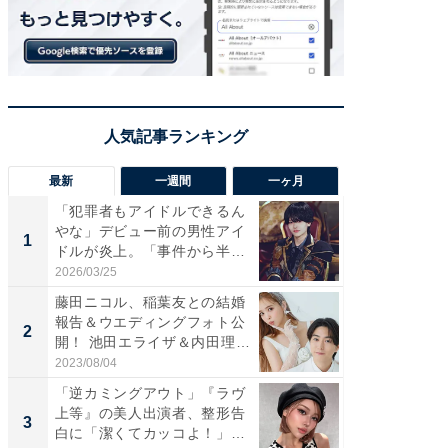
最新
一週間
一ヶ月
「犯罪者もアイドルできるん
「さす
やな」デビュー前の男性アイ
は」高
1
1
ドルが炎上。「事件から半年
災地を
も...
「カ...
2026/03/25
2026/08/0
藤田ニコル、稲葉友との結婚
「女の
報告＆ウエディングフォト公
介、バ
2
2
開！ 池田エライザ＆内田理
らのプレ
央...
愛...
2023/08/04
2026/08/0
「逆カミングアウト」『ラヴ
「脚が
上等』の美人出演者、整形告
横川尚
3
3
白に「潔くてカッコよ！」
ムキな姿