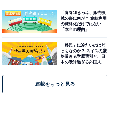
と現実
「青春18きっぷ」販売激
減の裏に何が？ 連続利用
の厳格化だけではない
「本当の理由」
「移民」に冷たいのはど
っちなのか？ スイスの厳
格過ぎる学歴選別と、日
本の曖昧過ぎる外国人政
策
連載をもっと見る