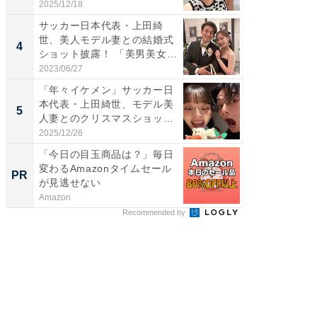
「好...
刃...
2025/12/18
2026/08/0
サッカー日本代表・上田綺
「え、
世、美人モデル妻との結婚式
芸人、2
4
4
ショット披露！ 「美男美女」
エットに
「...
2023/06/27
2026/08/0
「年々イケメン」サッカー日
「脳がバ
本代表・上田綺世、モデル美
装姿が話
5
5
人妻とのクリスマスショット
のお父さ
に...
2025/12/26
2026/08/0
「今日の目玉商品は？」毎日
シェア別荘
変わるAmazonタイムセール
wners
PR
PR
が見逃せない
Amazon
COCO VIL
Recommended by