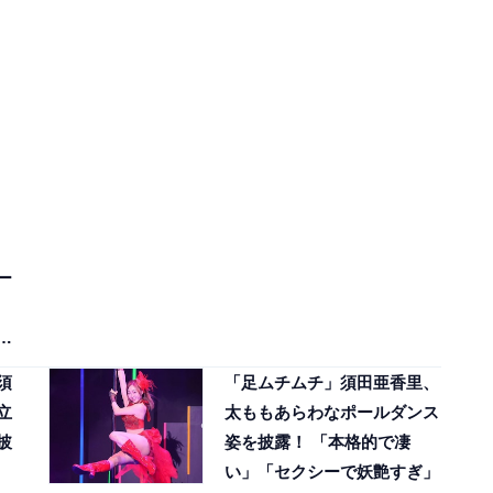
ー
妖
須
「足ムチムチ」須田亜香里、
立
太ももあらわなポールダンス
披
姿を披露！ 「本格的で凄
い」「セクシーで妖艶すぎ」