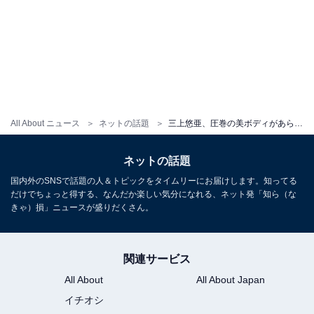
All About ニュース
ネットの話題
三上悠亜、圧巻の美ボディがあらわになったランジェリー姿を披露！ 「スタイルやば」「めっちゃセクシー」
ネットの話題
国内外のSNSで話題の人＆トピックをタイムリーにお届けします。知ってる
だけでちょっと得する、なんだか楽しい気分になれる、ネット発「知ら（な
きゃ）損」ニュースが盛りだくさん。
関連サービス
All About
All About Japan
イチオシ