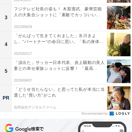
2024/10/17
フジテレビ社長の姿も！ 木梨憲武、豪華芸能
人の大集合ショットに「素敵でカッコいい...
3
2023/09/29
「がんばって生きてくれました」氷川きよ
し、“パートナー”の命日に思い。「私の身体...
4
2025/02/17
「涙出た」サッカー日本代表、炎上騒動の美人
妻との幸せ家族ショットに反響！ 「最高...
5
2026/08/07
「どうせ当たらない」と思ってた私が本当に当
選した“買い方”がこれ
PR
合同会社デジタルファーム
Recommended by