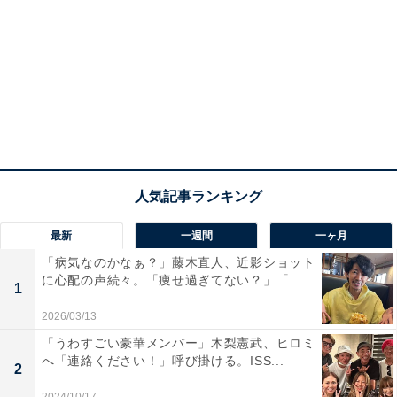
最新
一週間
一ヶ月
「病気なのかなぁ？」藤木直人、近影ショット
に心配の声続々。「痩せ過ぎてない？」「...
1
2026/03/13
「うわすごい豪華メンバー」木梨憲武、ヒロミ
へ「連絡ください！」呼び掛ける。ISS...
2