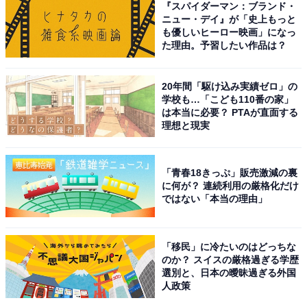
『スパイダーマン：ブランド・
動。月刊誌やニュースサイト編集者としてのバックグラ
ニュー・デイ』が「史上もっと
ウンドを持つ。現在はローカルメディアでの活動を中心
も優しいヒーロー映画」になっ
た理由。予習したい作品は？
に、エンタメ・トレンド記事なども執筆。
20年間「駆け込み実績ゼロ」の
学校も…「こども110番の家」
は本当に必要？ PTAが直面する
理想と現実
「青春18きっぷ」販売激減の裏
に何が？ 連続利用の厳格化だけ
ではない「本当の理由」
「移民」に冷たいのはどっちな
のか？ スイスの厳格過ぎる学歴
選別と、日本の曖昧過ぎる外国
人政策