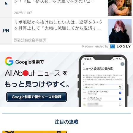
グ！ 2位「杉咲花」を大差で抑えた1位...
5
回答者からは、「今までにない設定と魅力的なキャラク
2025/11/07
ターとストーリーが本当に面白いです」（滋賀県・30代
リボ地獄から抜け出したい人は、返済を3～6
ヶ月停止して『大幅に減額してから返済す...
女性）、「登場キャラクターがバラエティ豊富で魅力
PR
的。絵がキレイ。ギャグ要素の割合が丁度良く、個人的
渋谷法務総合事務所
に高橋留美子さんの作品の中で一番好き」（長崎県・30
Recommended by
代女性）などの声が聞かれました。
※回答者のコメントは原文ママです
＞次ページ：5位までのランキング結果も見る
この記事の筆者：柿崎 真英 プロフィール
注目の連載
2019年よりフリーランスライター・エディターとして活