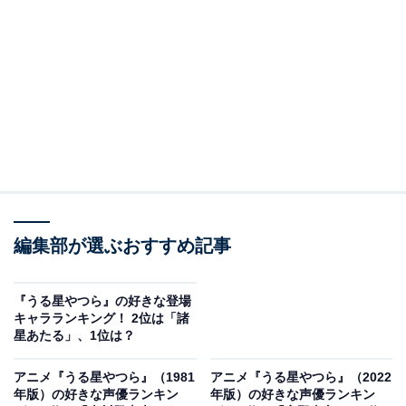
第2位：うる星やつら
2位には、『うる星やつら』がランクイン。1978年から
1987年まで『週刊少年サンデー』で連載された人気漫画
です。物語は、高校生の諸星あたると宇宙人の鬼娘・ラ
ムの交流を描いたラブコメディー。
1981年からはアニメ放送が開始され、その後劇場版やゲ
ームが制作されるなど、広く愛される作品に。その人気
は今なお健在で、2020年11月時点で累計発行部数は
編集部が選ぶおすすめ記事
3500万部を突破。2022年10月から2023年3月にかけて、
スタッフ、キャストを一新した新作アニメも放送されて
『うる星やつら』の好きな登場
います。
キャラランキング！ 2位は「諸
星あたる」、1位は？
回答者からは、「ドタバタコメディーの王道というか、
アニメ『うる星やつら』（1981
アニメ『うる星やつら』（2022
ラブも少し入っていて、このパターンは高橋留美子先生
年版）の好きな声優ランキン
年版）の好きな声優ランキン