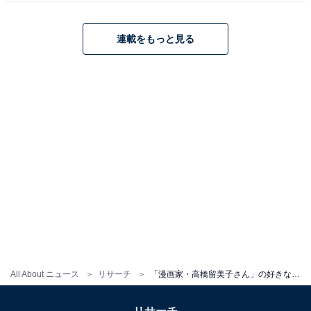
こちらもおすすめ
連載をもっと見る
もう1度読みたい「漫画家・高橋留美子さん」作
品ランキング！ 2位『うる星やつら』、1位は？
1
2
All About ニュース
リサーチ
「漫画家・高橋留美子さん」の好きな作品ランキング！ 2位『うる星やつら』、1位は？