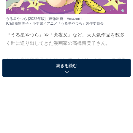
うる星やつら [2022年版]（画像出典：
Amazon
）
(C)高橋留美子・小学館／アニメ「うる星やつら」製作委員会
『うる星やつら』や『犬夜叉』など、大人気作品を数多
く世に送り出してきた漫画家の高橋留美子さん。
そんな高橋留美子さんについて、All About ニュース編集
続きを読む
部は7月31日～8月29日の期間、全国238人を対象にアン
ケート調査を実施。その中から、「漫画家・高橋留美子
さん」の好きな作品ランキングの結果を紹介します！
＞5位までのランキング結果を見る