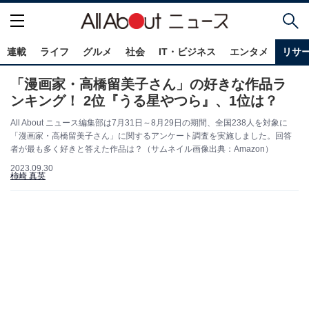
連載
ライフ
グルメ
社会
IT・ビジネス
エンタメ
リサ
「漫画家・高橋留美子さん」の好きな作品ラ
ンキング！ 2位『うる星やつら』、1位は？
All About ニュース編集部は7月31日～8月29日の期間、全国238人を対象に
「漫画家・高橋留美子さん」に関するアンケート調査を実施しました。回答
者が最も多く好きと答えた作品は？（サムネイル画像出典：Amazon）
2023.09.30
柿崎 真英