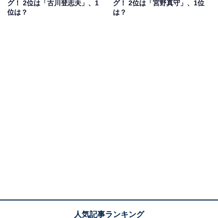
グ！ 2位は「古川登志夫」、1
グ！ 2位は「宮野真守」、1位
が作ったのではと思うほど面白い！！」（千葉県・40代
位は？
は？
女性）のようにストーリー性の高さを評価する声や、
「ラムちゃんがカワイイからです」（神奈川県・30代男
性）といったラムちゃん人気を表す声も多く聞かれまし
た。