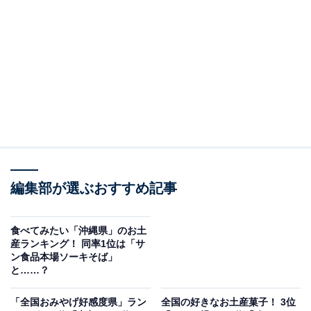
回答者からは「自分の中で昔からお土産といえばサータ
ーアンダギーだから」（10代女性／大分県）、「沖縄の
お土産と言ったらこれ！と言われても違和感ない程に有
名だし、日持ちもするし、食べやすいし単純においし
い」（30代女性／長野県）など、沖縄のお土産といえば
これ！ といったコメントが多く寄せられました。
また、「旅行に行った際、黒糖味のサーターアンダギー
を食べてとても美味しかった」（20代女性／千葉県）、
「沖縄のお菓子でしっとりカリっとしてて甘くておいし
編集部が選ぶおすすめ記事
いのが好きです。ドーナツには近いけどドーナツではな
い触感が大好きです」（20代女性／大分県）、「黒糖の
食べてみたい「沖縄県」のお土
産ランキング！ 同率1位は「サ
粉もん系は最高においしい」（20代女性／愛知県）な
ン食品本場ソーキそば」
ど、実際に食べてその味にはまったという声も多数。
と……？
「全国おみやげ好感度県」ラン
全国の好きなお土産菓子！ 3位
他にも、「甘くて歯ごたえがあるのでおなかが膨れると