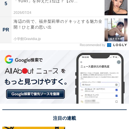
「YURI」を抑えた1位は？【20...
5
2026/07/24
海辺の街で、福井梨莉華のドキッとする魅力全
開！ひと夏の思い出
PR
2位はちんすこう
小学館Gravidia.jp
回答者からは「ちんすこうの中でも雪塩ちんすこうとい
Recommended by
う商品がわたしの好みであるから。クッキーのようにサ
クサクした食感は好み」（10代女性／神奈川県）、「色
んな味の種類があるところが嬉しいです。特に雪塩ちん
すこうが最高においしい」（20代女性／千葉県）、
「色々な味があり、飽きがこない。特に雪塩ちんすこう
が大好き」（20代女性／福井県）など、特に好きなのは
雪塩ちんすこうだという声も多く寄せられていました。
また、雪塩ちんすこう以外にも「他にはないお菓子。小
注目の連載
さくて食べやすい。いろんな味があってその詰め合わせ