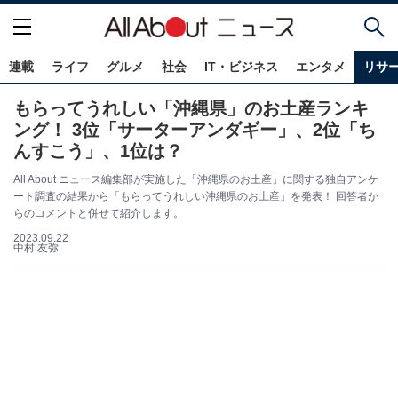
連載
ライフ
グルメ
社会
IT・ビジネス
エンタメ
リサ
もらってうれしい「沖縄県」のお土産ランキ
ング！ 3位「サーターアンダギー」、2位「ち
んすこう」、1位は？
All About ニュース編集部が実施した「沖縄県のお土産」に関する独自アンケ
ート調査の結果から「もらってうれしい沖縄県のお土産」を発表！ 回答者か
らのコメントと併せて紹介します。
2023.09.22
中村 友弥