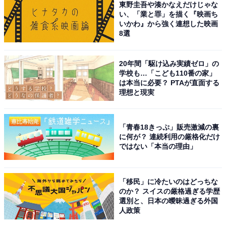
東野圭吾や湊かなえだけじゃな
が一番好き」（20代女性／愛知県）、「黒糖、パイナッ
い、「業と罪」を描く『映画ち
プル、チョコ、プレーン等様々な味があり楽しめる一
いかわ』から強く連想した映画
8選
品」（20代男性／静岡県）など、さまざまな種類の味が
あることも人気の理由のようです。
20年間「駆け込み実績ゼロ」の
学校も…「こども110番の家」
は本当に必要？ PTAが直面する
理想と現実
「青春18きっぷ」販売激減の裏
に何が？ 連続利用の厳格化だけ
ではない「本当の理由」
「移民」に冷たいのはどっちな
のか？ スイスの厳格過ぎる学歴
選別と、日本の曖昧過ぎる外国
人政策