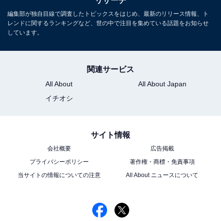
リサーチ
1位は紅いもタルト
編集部が独自目線で調査したトピックスをはじめ、最新のリリース情報、ト
「甘すぎず芋の味が楽しめる。 またタルト生地もパサつ
レンドに関するランキングなど、世の中で注目を集めている話題をお知らせ
しています。
いていると言うよりはしっとりしてて美味しいから」
（20代女性／大阪府）、「しっとりした生地と芋の味が
甘めでおいしい」（20代女性／福井県）、「ねっとりと
関連サービス
濃厚な芋の食感としっとりとしたタルト生地がとても美
All About
All About Japan
味しく、芋タルトを手軽に味わえるのが魅力的」（20代
イチオシ
女性／兵庫県）としっとりとしたタルト生地について好
意的なコメントが多く寄せられました。
サイト情報
また、「甘そうと思ったけど甘すぎないところ。ちょう
会社概要
広告掲載
どよいほろほろとした食感」（20代女性／東京都）、
プライバシーポリシー
著作権・商標・免責事項
「素朴な甘みがおいしい。通常の芋やさつまいもとも違
当サイトの情報についての注意
All About ニュースについて
う、癖になる味だと思うので好き」（30代女性／長崎
県）、「手ごろなのに高級感のあるしっとりとした触感
で上品な甘さがおいしい」（30代女性／東京都）など特