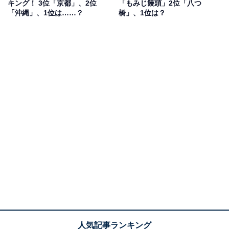
キング！ 3位「京都」、2位
「もみじ饅頭」2位「八つ
ころが好き」（30代男性／大阪府）、「食べやすいサイ
「沖縄」、1位は……？
橋」、1位は？
ズとドーナツ生地の弾力と甘味が上手くかみ合って食べ
応えがあるから」（30代女性／宮城県）、「お土産でも
らうものは、とても一口では食べきらないサイズ感があ
り、また、かなり砂糖を大量に使っているせいか、かな
りの甘みがあり、お土産として頂くととても嬉しく感じ
る」（40代男性／奈良県）など、食べ応えがあって好き
だという声も多く寄せられました。