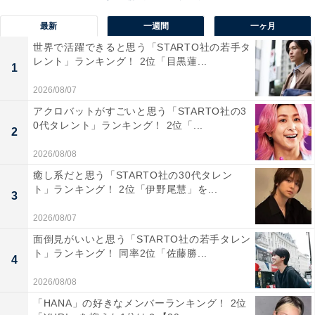
最新
一週間
一ヶ月
世界で活躍できると思う「STARTO社の若手タ
レント」ランキング！ 2位「目黒蓮...
1
2026/08/07
2位：ちんすこう
アクロバットがすごいと思う「STARTO社の3
0代タレント」ランキング！ 2位「...
2
2位は「ちんすこう」でした。沖縄県の伝統的なお菓子
で、沖縄県には行ったことがなくてもお土産などでもら
2026/08/08
い食べたことがある人も多いのではないでしょうか。
癒し系だと思う「STARTO社の30代タレン
ト」ランキング！ 2位「伊野尾慧」を...
3
2026/08/07
面倒見がいいと思う「STARTO社の若手タレン
ト」ランキング！ 同率2位「佐藤勝...
4
2026/08/08
「HANA」の好きなメンバーランキング！ 2位