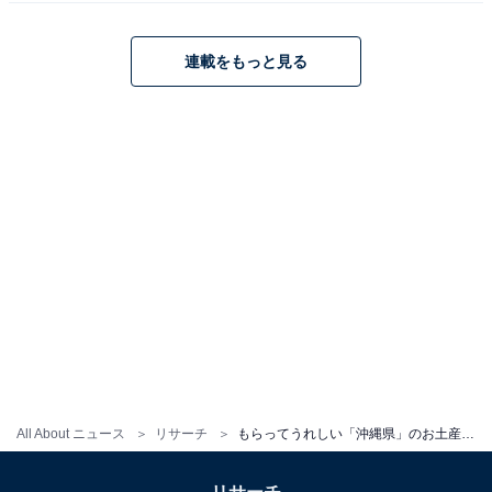
1位：紅いもタルト
連載をもっと見る
1位は「紅いもタルト」でした！ 沖縄県の特産物である
紅芋を使った、沖縄県のお土産として定番のお菓子で
す。
All About ニュース
リサーチ
もらってうれしい「沖縄県」のお土産ランキング！ 3位「サーターアンダギー」、2位「ちんすこう」、1位は？