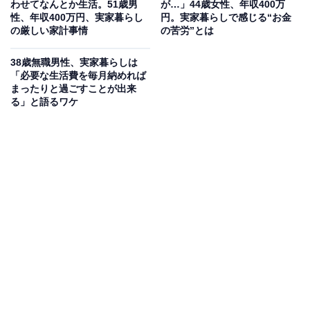
わせてなんとか生活。51歳男
が…」44歳女性、年収400万
性、年収400万円、実家暮らし
円。実家暮らしで感じる“お金
の厳しい家計事情
の苦労”とは
38歳無職男性、実家暮らしは
「必要な生活費を毎月納めれば
まったりと過ごすことが出来
る」と語るワケ
生活費や貯金額は？
実家に入れている生活費：5万円
交際費：1万円
毎月のお小遣い：3万円
毎月の貯金額：3万円
貯金総額：300万円
総務省統計局が発表した「家計調査報告書 家計収支編
（2021年）」によると、35〜59歳女性の1カ月の平均消