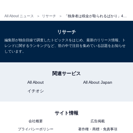
ィア担当を経て現在に至る。All AboutおよびAll About ニ
ュースでのライター歴は2年。
All About ニュース
リサーチ
「独身者は税金が取られるばかり」47歳女性、年収350万円、実家暮らし。高齢の母のために家に戻るが…
リサーチ
編集部が独自目線で調査したトピックスをはじめ、最新のリリース情報、ト
レンドに関するランキングなど、世の中で注目を集めている話題をお知らせ
しています。
こちらもおすすめ
「母親の年金と私の収入だけでやりくり」48歳
女性、年収300万円、実家暮らし。厳しい家計
関連サービス
で副業も検討
All About
All About Japan
イチオシ
サイト情報
会社概要
広告掲載
プライバシーポリシー
著作権・商標・免責事項