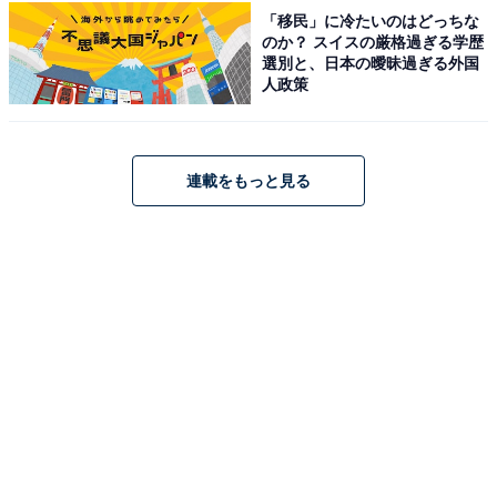
「移民」に冷たいのはどっちな
のか？ スイスの厳格過ぎる学歴
恋人もいる回答者にとって、実家暮らしの融通が利きに
選別と、日本の曖昧過ぎる外国
人政策
くい部分がマイナス面とのこと。また、1人暮らしの経
験が長いからこそ、より一層強くそう思ってしまうよう
です。
連載をもっと見る
そのほか、実家暮らしをする上でお金に関する悩みにつ
いては「もっと、家に入れる金額を増やしたいと思って
いる。また独身者に対しては、税金が取られるばかり。
親の生活をみている者にも補助が欲しい」と回答。現在
感じている苦悩を赤裸々に語ってくれました。
※回答者のコメントは原文ママです
この記事の筆者：鎌田 弘 プロフィール
ニュース記事を中心に執筆中のライター。IT企業のメデ