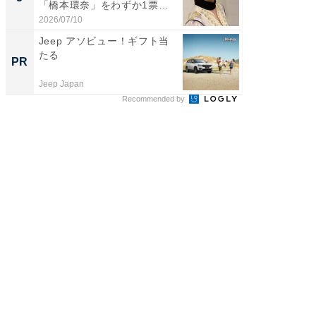
「橋本環奈」をわずか1票
グ！ 2
差...
2026/07/10
2026/08/0
Jeep アソビュー！ギフト当
【銀座】
たる
の贅沢
PR
PR
Jeep Japan
ReFa GIN
Recommended by