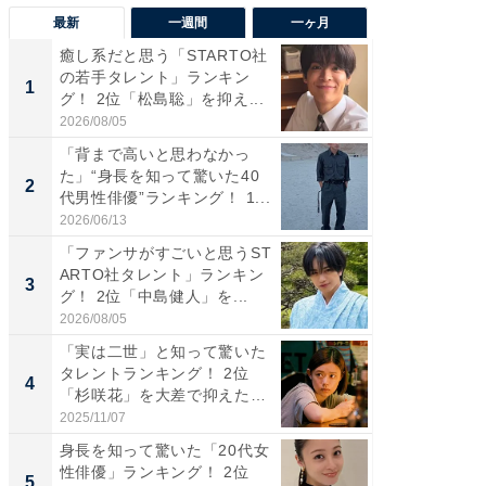
最新
一週間
一ヶ月
癒し系だと思う「STARTO社
「癒し系
の若手タレント」ランキン
タレント
1
1
グ！ 2位「松島聡」を抑え...
「井ノ原
2026/08/05
2026/08/0
「背まで高いと思わなかっ
ギャップ
た」“身長を知って驚いた40
RTO社
2
2
代男性俳優”ランキング！ 1...
キング！
2026/06/13
2026/08/0
「ファンサがすごいと思うST
癒し系だ
ARTO社タレント」ランキン
の若手
3
3
グ！ 2位「中島健人」を...
グ！ 2
2026/08/05
2026/08/0
「実は二世」と知って驚いた
「ギャッ
タレントランキング！ 2位
RTO社
4
4
「杉咲花」を大差で抑えた1
グ！ 2
位...
2025/11/07
2026/07/3
身長を知って驚いた「20代女
「世界で
性俳優」ランキング！ 2位
ARTO
5
5