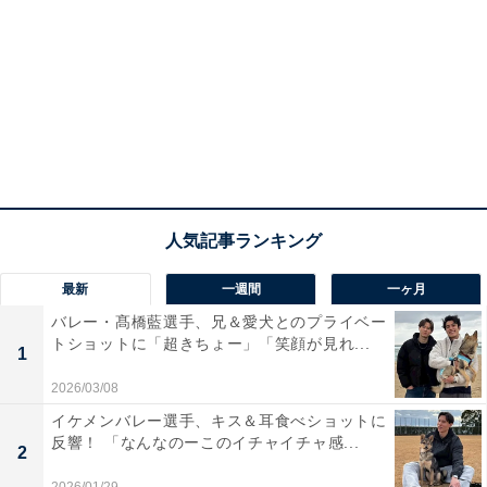
最新
一週間
一ヶ月
バレー・髙橋藍選手、兄＆愛犬とのプライベー
トショットに「超きちょー」「笑顔が見れ...
1
2026/03/08
イケメンバレー選手、キス＆耳食べショットに
反響！ 「なんなのーこのイチャイチャ感...
2