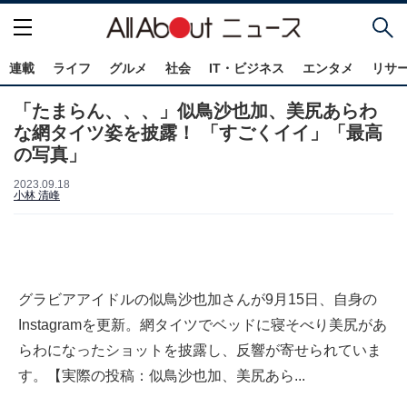
連載
ライフ
グルメ
社会
IT・ビジネス
エンタメ
リサ
「たまらん、、、」似鳥沙也加、美尻あらわ
な網タイツ姿を披露！ 「すごくイイ」「最高
の写真」
2023.09.18
小林 清峰
グラビアアイドルの似鳥沙也加さんが9月15日、自身の
Instagramを更新。網タイツでベッドに寝そべり美尻があ
らわになったショットを披露し、反響が寄せられていま
す。【実際の投稿：似鳥沙也加、美尻あら...