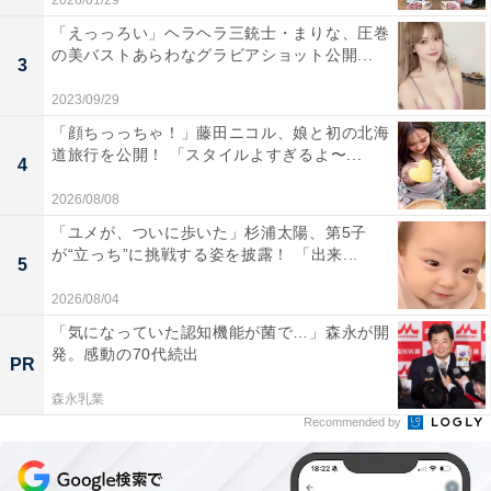
2026/01/29
「えっっろい」ヘラヘラ三銃士・まりな、圧巻
の美バストあらわなグラビアショット公開...
3
2023/09/29
「顔ちっっちゃ！」藤田ニコル、娘と初の北海
道旅行を公開！ 「スタイルよすぎるよ〜...
4
2026/08/08
「ユメが、ついに歩いた」杉浦太陽、第5子
が“立っち”に挑戦する姿を披露！ 「出来...
5
2026/08/04
「気になっていた認知機能が菌で…」森永が開
発。感動の70代続出
PR
森永乳業
Recommended by