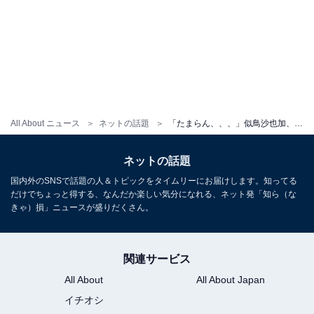
All About ニュース
ネットの話題
「たまらん、、、」似鳥沙也加、美尻あらわな網タイツ姿を披露！ 「すごくイイ」「最高の写真」
ネットの話題
国内外のSNSで話題の人＆トピックをタイムリーにお届けします。知ってる
だけでちょっと得する、なんだか楽しい気分になれる、ネット発「知ら（な
きゃ）損」ニュースが盛りだくさん。
関連サービス
All About
All About Japan
イチオシ