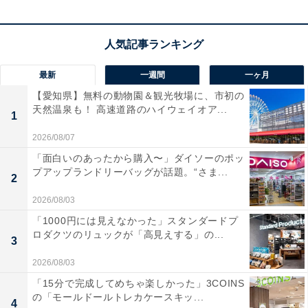
最新
一週間
一ヶ月
【愛知県】無料の動物園＆観光牧場に、市初の
天然温泉も！ 高速道路のハイウェイオア...
1
2026/08/07
「面白いのあったから購入〜」ダイソーのポッ
プアップランドリーバッグが話題。“さま...
2
2026/08/03
「1000円には見えなかった」スタンダードプ
ロダクツのリュックが「高見えする」の...
3
2026/08/03
「15分で完成してめちゃ楽しかった」3COINS
の「モールドールトレカケースキッ...
4