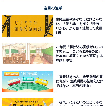
注目の連載
東野圭吾や湊かなえだけじゃな
い、「業と罪」を描く『映画ち
いかわ』から強く連想した映画
8選
20年間「駆け込み実績ゼロ」の
学校も…「こども110番の家」
は本当に必要？ PTAが直面する
理想と現実
「青春18きっぷ」販売激減の裏
に何が？ 連続利用の厳格化だけ
ではない「本当の理由」
「移民」に冷たいのはどっちな