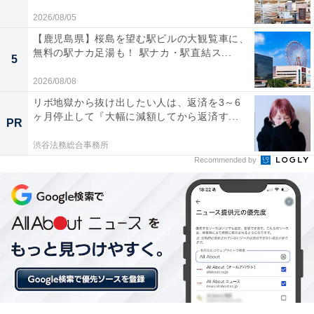
2026/08/05
【鹿児島県】桜島を望む駅ビルの大観覧車に、
無料の駅ナカ足湯も！ 駅ナカ・駅直結ス...
5
2026/08/08
リボ地獄から抜け出したい人は、返済を3～6
ヶ月停止して『大幅に減額してから返済す...
PR
渋谷法務総合事務所
Recommended by