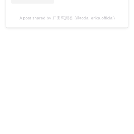
A post shared by 戸田恵梨香 (@toda_erika.official)