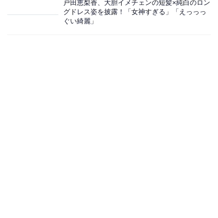
戸田恵梨香、大胆イメチェンの短髪×純白のロン
グドレス姿を披露！「女神すぎる」「えっっっ
ぐい綺麗」