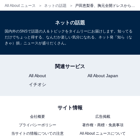
All About ニュース
ネットの話題
戸田恵梨香、胸元全開ドレスから谷間ちら見え！ 「カルティエ」イベントで大人セクシーな姿を披露
ネットの話題
国内外のSNSで話題の人＆トピックをタイムリーにお届けします。知ってる
だけでちょっと得する、なんだか楽しい気分になれる、ネット発「知ら（な
きゃ）損」ニュースが盛りだくさん。
関連サービス
All About
All About Japan
イチオシ
サイト情報
会社概要
広告掲載
プライバシーポリシー
著作権・商標・免責事項
当サイトの情報についての注意
All About ニュースについて