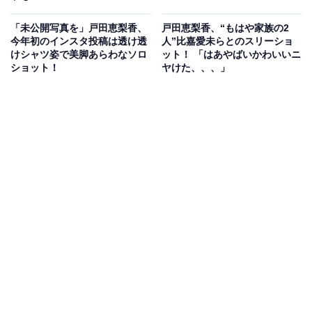
「未公開写真を」戸田恵梨香、
戸田恵梨香、“もはや家族の2
今年初のインスタ投稿は透け透
人”比嘉愛未らとのスリーショ
けシャツ姿で美脚あらわなソロ
ット！ 「はあやばいかわいいニ
ショット！
ヤけた、、、」