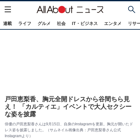
連載
ライフ
グルメ
社会
IT・ビジネス
エンタメ
リサ
戸田恵梨香、胸元全開ドレスから谷間ちら見
え！ 「カルティエ」イベントで大人セクシー
な姿を披露
俳優の戸田恵梨香さんは9月15日、自身のInstagramを更新。胸元が開いたド
レス姿を披露しました。（サムネイル画像出典：戸田恵梨香さん公式
Instagramより）