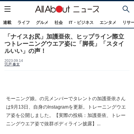
連載
ライフ
グルメ
社会
IT・ビジネス
エンタメ
リサ
「ナイスお尻」加護亜依、ヒップライン際立
つトレーニングウエア姿に「脚長」「スタイ
ルいい」の声！
2023.09.14
宍戸 奏太
モーニング娘。の元メンバーでタレントの加護亜依さん
は9月13日、自身のInstagramを更新。トレーニングウエ
ア姿を公開しました。【実際の投稿：加護亜依、トレー
ニングウエア姿で抜群ボディライン披露】...