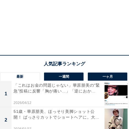
最新
一週間
一ヶ月
「これはお金の問題じゃない」華原朋美の“緊
急”投稿に反響「胸が痛い…」「逆におか...
1
2026/04/12
51歳・華原朋美、ほっそり美脚ショット公
開！ ばっさりカットでショートヘアに。大...
2