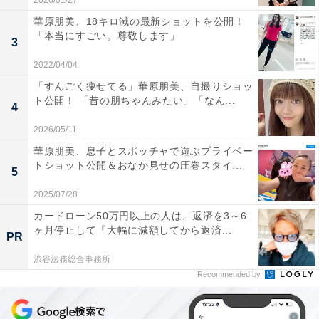
2026/01/27
華原朋美、18キロ減の最新ショットを公開！
「本当にすごい。尊敬します」
3
2022/04/04
「すんごく痩せてる」華原朋美、自撮りショッ
ト公開！ 「昔の朋ちゃんみたい」「なん...
4
2026/05/11
華原朋美、息子とスポッチャで遊ぶプライベー
トショット公開＆おなか見せの圧巻スタイ...
5
2025/07/28
カードローン50万円以上の人は、返済を3～6
ヶ月停止して『大幅に減額してから返済...
PR
渋谷法務総合事務所
Recommended by