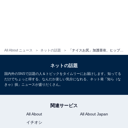
All About ニュース
ネットの話題
「ナイスお尻」加護亜依、ヒップライン際立つトレーニングウエア姿に「脚長」「スタイルいい」の声！
ネットの話題
国内外のSNSで話題の人＆トピックをタイムリーにお届けします。知ってる
だけでちょっと得する、なんだか楽しい気分になれる、ネット発「知ら（な
きゃ）損」ニュースが盛りだくさん。
関連サービス
All About
All About Japan
イチオシ