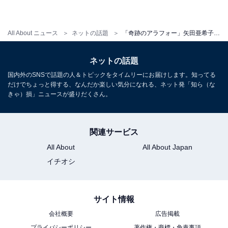
All About ニュース
ネットの話題
「奇跡のアラフォー」矢田亜希子、胸元ちらりドレス姿を披露！ 「色気が溢れちゃってますよ」「美人すぎるやろ」
ネットの話題
国内外のSNSで話題の人＆トピックをタイムリーにお届けします。知ってる
だけでちょっと得する、なんだか楽しい気分になれる、ネット発「知ら（な
きゃ）損」ニュースが盛りだくさん。
関連サービス
All About
All About Japan
イチオシ
サイト情報
会社概要
広告掲載
プライバシーポリシー
著作権・商標・免責事項