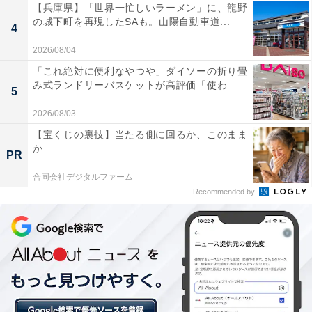
【兵庫県】「世界一忙しいラーメン」に、龍野
の城下町を再現したSAも。山陽自動車道...
4
2026/08/04
「これ絶対に便利なやつや」ダイソーの折り畳
み式ランドリーバスケットが高評価「使わ...
5
2026/08/03
【宝くじの裏技】当たる側に回るか、このまま
か
PR
合同会社デジタルファーム
Recommended by