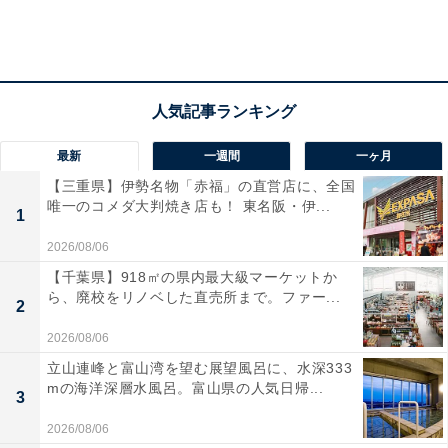
最新
一週間
一ヶ月
【三重県】伊勢名物「赤福」の直営店に、全国
唯一のコメダ大判焼き店も！ 東名阪・伊...
1
2026/08/06
【千葉県】918㎡の県内最大級マーケットか
ら、廃校をリノベした直売所まで。ファー...
2
2026/08/06
立山連峰と富山湾を望む展望風呂に、水深333
mの海洋深層水風呂。富山県の人気日帰...
3
2026/08/06