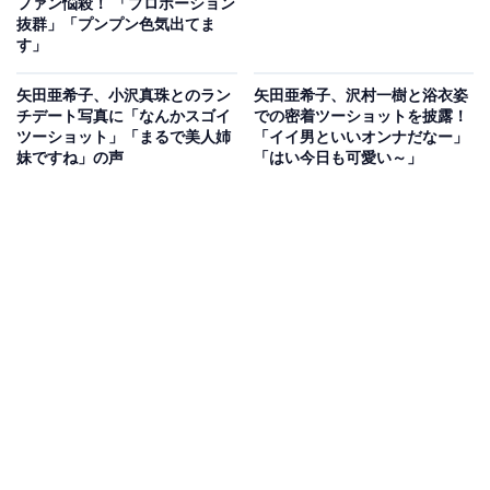
ファン悩殺！ 「プロポーション
抜群」「プンプン色気出てま
す」
矢田亜希子、小沢真珠とのラン
矢田亜希子、沢村一樹と浴衣姿
チデート写真に「なんかスゴイ
での密着ツーショットを披露！
ツーショット」「まるで美人姉
「イイ男といいオンナだなー」
妹ですね」の声
「はい今日も可愛い～」