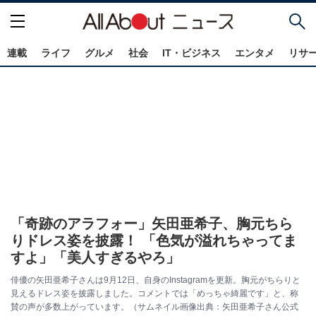
連載
ライフ
グルメ
社会
IT・ビジネス
エンタメ
リサ
「奇跡のアラフォー」矢田亜希子、胸元ちら
りドレス姿を披露！ 「色気が溢れちゃってま
すよ」「美人すぎるやろ」
俳優の矢田亜希子さんは9月12日、自身のInstagramを更新。胸元がちらりと
見えるドレス姿を披露しました。コメントでは「めっちゃ綺麗です」と、称
賛の声が多数上がっています。（サムネイル画像出典：矢田亜希子さん公式