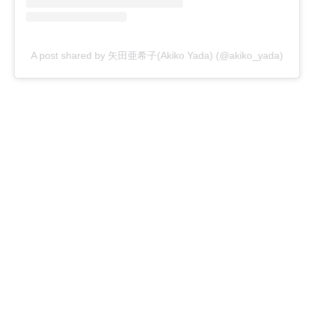
A post shared by 矢田亜希子(Akiko Yada) (@akiko_yada)