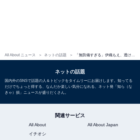
All About ニュース
ネットの話題
「無防備すぎる」伊織もえ、透け透けトップス＆パンチラでファンを悩殺！ 「手でスカートを持ち上げているところがいいですね」
ネットの話題
国内外のSNSで話題の人＆トピックをタイムリーにお届けします。知ってる
だけでちょっと得する、なんだか楽しい気分になれる、ネット発「知ら（な
きゃ）損」ニュースが盛りだくさん。
関連サービス
All About
All About Japan
イチオシ