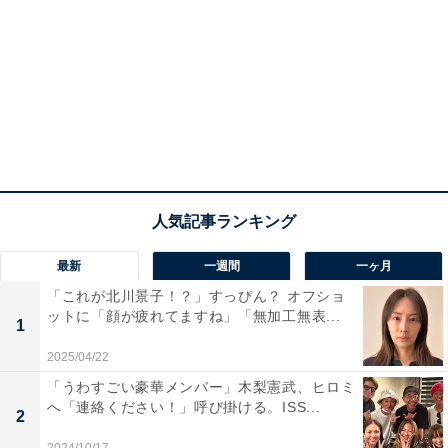
最新
一週間
一ヶ月
「これが北川景子！？」すっぴん？ オフショ
ットに「顔が疲れてますね」「無加工無表...
1
2025/04/22
「うわすごい豪華メンバー」木梨憲武、ヒロミ
へ「連絡ください！」呼び掛ける。ISS...
2