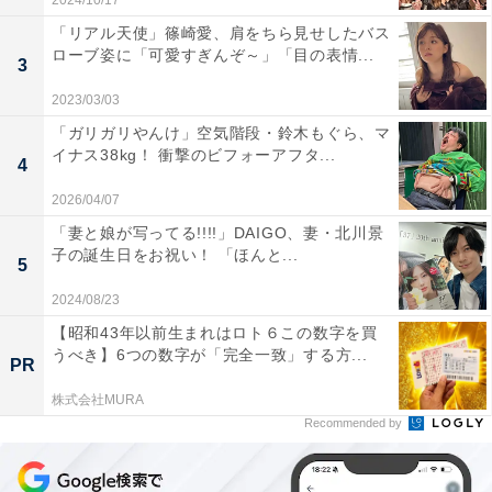
2024/10/17
「リアル天使」篠崎愛、肩をちら見せしたバス
ローブ姿に「可愛すぎんぞ～」「目の表情...
3
2023/03/03
「ガリガリやんけ」空気階段・鈴木もぐら、マ
イナス38kg！ 衝撃のビフォーアフタ...
4
2026/04/07
「妻と娘が写ってる!!!!」DAIGO、妻・北川景
子の誕生日をお祝い！ 「ほんと...
5
2024/08/23
【昭和43年以前生まれはロト６この数字を買
うべき】6つの数字が「完全一致」する方...
PR
株式会社MURA
Recommended by