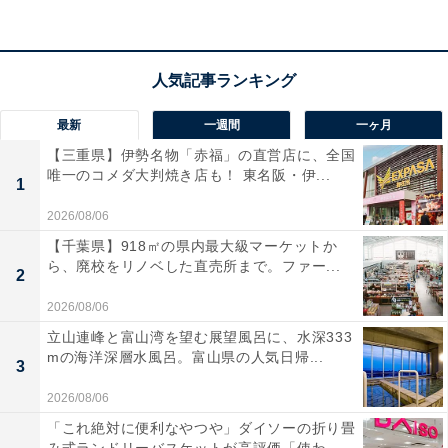
最新
一週間
一ヶ月
【三重県】伊勢名物「赤福」の直営店に、全国
唯一のコメダ大判焼き店も！ 東名阪・伊...
1
2026/08/06
【千葉県】918㎡の県内最大級マーケットか
ら、廃校をリノベした直売所まで。ファー...
2
2026/08/06
立山連峰と富山湾を望む展望風呂に、水深333
秋に見るのにおすすめの星は？
mの海洋深層水風呂。富山県の人気日帰...
3
2026/08/06
「これ絶対に便利なやつや」ダイソーの折り畳