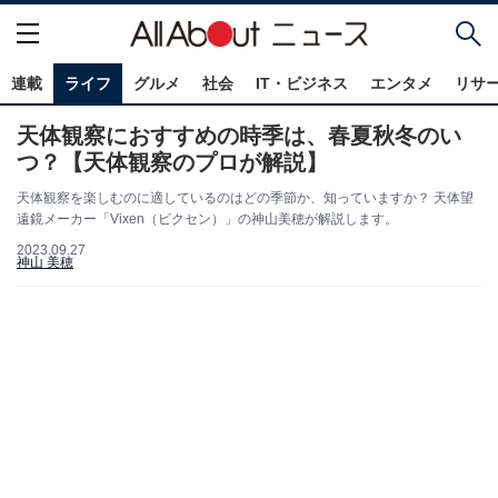
連載
ライフ
グルメ
社会
IT・ビジネス
エンタメ
リサ
天体観察におすすめの時季は、春夏秋冬のい
つ？【天体観察のプロが解説】
天体観察を楽しむのに適しているのはどの季節か、知っていますか？ 天体望
遠鏡メーカー「Vixen（ビクセン）」の神山美穂が解説します。
2023.09.27
神山 美穂