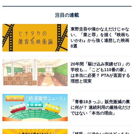
いる人はぜひ活用してください。
注目の連載
ちなみに、ギリシャ神話の古代エチオピア王家にまつわ
東野圭吾や湊かなえだけじゃな
る星座の話がとても面白いので、興味のある人は調べて
い、「業と罪」を描く『映画ち
みてください。神話を思い浮かべながら秋の夜空を見上
いかわ』から強く連想した映画
8選
げるのも楽しいですよ。
20年間「駆け込み実績ゼロ」の
学校も…「こども110番の家」
は本当に必要？ PTAが直面する
理想と現実
「青春18きっぷ」販売激減の裏
に何が？ 連続利用の厳格化だけ
ではない「本当の理由」
「移民」に冷たいのはどっちな