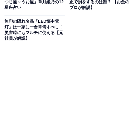
つじ座～うお座」章月綾乃の12
正で損をするのは誰？ 【お金の
えにくい。
星座占い
プロが解説】
夏：湿度が高く、大気の透明度が低くなるため、星がク
無印の隠れ名品「LED懐中電
灯」は一家に一台常備すべし！
リアに見えない日も多い。虫刺されに気を付ける必要も
災害時にもマルチに使える【元
あり、じっくり観察するのはやや難しい季節。
社員が解説】
冬：湿度が低く大気の透明度は高いものの、日本上空に
「ジェット気流」と呼ばれる強い気流が生じる日が多
い。そのため、星の光が揺らいでしまい、クリアに見え
にくい。例えるなら、流れの速い川を上からのぞき込ん
だとき、川底の石が見えにくく感じる状態。
ただし、冬がおすすめできないのはあくまでも「天体望
遠鏡での観察に適さない」ということ。きらきら瞬く冬
の星座たちを肉眼で見るのも楽しいものです。しっかり
防寒して夜空を見上げてみてくださいね。