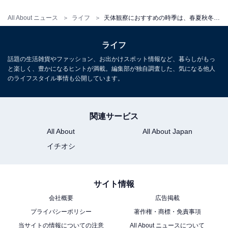
All About ニュース
ライフ
天体観察におすすめの時季は、春夏秋冬のいつ？【天体観察のプロが解説】
この記事の筆者：
神山 美穂
ビクセン 広報担当／星空案内人（星のソムリエ (R)
ライフ
）
話題の生活雑貨やファッション、お出かけスポット情報など、暮らしがもっ
と楽しく、豊かになるヒントが満載。編集部が独自調査した、気になる他人
さまざまな星空イベントや観望会で、天体望遠鏡や
のライフスタイル事情も公開しています。
双眼鏡を使った星空案内を行っている。 小学生の息
子と季節の星や月を眺めるのが好き。
関連サービス
All About
All About Japan
イチオシ
サイト情報
会社概要
広告掲載
プライバシーポリシー
著作権・商標・免責事項
当サイトの情報についての注意
All About ニュースについて