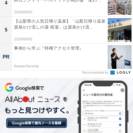
み式ランドリーバスケットが高評価「使わ...
4
2026/08/03
【山梨県の人気日帰り温泉】「山梨日帰り温泉
源泉かけ流しの湯 桜湯」は源泉かけ流...
5
2026/08/05
事例から学ぶ『特権アクセス管理』
PR
KeeperSecurity
Recommended by
月を望遠鏡で見たイメージ ※144倍（画像提供：Vixen）
秋のお月見シーズン、天体観察におすすめなのは
「月」。そして2023年の秋は、「土星」と「木星」が見
ごろを迎えます。天体望遠鏡を使うと、月のクレーター
や土星の環、木星の縞模様や、木星の周りを回っている
「ガリレオ衛星」まで見ることができますので、持って