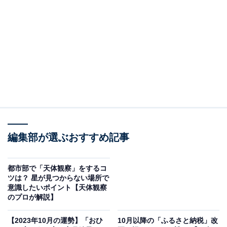
すめです。
秋は大気の透明度が高く、星がはっきり見える
秋は気温が下がってきて湿度も低くなるため、大気の透
明度が高くなります。そのため、星がよりはっきりクリ
アに見えるようになります。体感的にも過ごしやすい気
温となり、天体観察にぴったりの時季と言えます。
編集部が選ぶおすすめ記事
ちなみに、他の季節をおすすめできない理由は以下の通
都市部で「天体観察」をするコ
りです。
ツは？ 星が見つからない場所で
意識したいポイント【天体観察
のプロが解説】
春：黄砂、花粉などが原因で大気の透明度が低くなるた
め、空がかすんだようにぼんやりとしてしまい、星が見
【2023年10月の運勢】「おひ
10月以降の「ふるさと納税」改