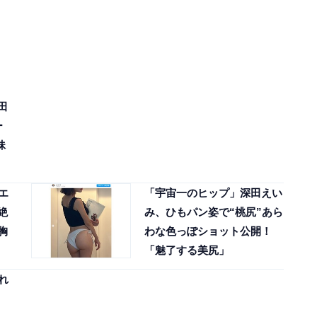
田
ー
妹
エ
「宇宙一のヒップ」深田えい
絶
み、ひもパン姿で“桃尻”あら
胸
わな色っぽショット公開！
「魅了する美尻」
れ