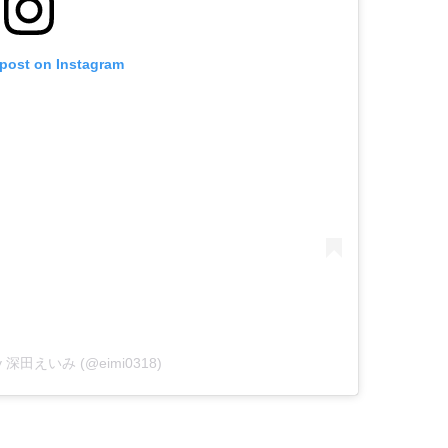
 post on Instagram
 by 深田えいみ (@eimi0318)