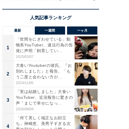
最新
一週間
一ヶ月
「世間をにぎわせている」動
「さす
物系YouTuber、違法行為の告
は」高
1
1
発に声明「飼育してい...
災地を
「カ...
2025/02/07
2026/08/0
大食いYoutuberの彼氏、『お
「女の
別れしました』と報告。「も
介、バ
2
2
う二度と会わない方が...
らのプレ
愛...
2024/11/06
2026/08/0
「実は結婚しました」大食い
「脚が
YouTuber、近況報告に驚きの
横川尚
3
3
声「まじで幸せになっ...
ムキな姿
刃...
2026/08/06
2026/08/0
「何て美しく端正なお顔立
「え、
ち」神崎恵、美男子すぎる次
芸人、2
4
4