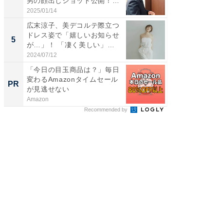
男の顔出しショット公開！
エットに
「め...
2025/01/14
2026/08/0
広末涼子、美デコルテ際立つ
「脳がバ
ドレス姿で「嬉しいお知らせ
装姿が話
5
5
が…」！ 「凄く美しい」
のお父さ
「透...
2024/07/12
2026/08/0
「今日の目玉商品は？」毎日
クラファ
変わるAmazonタイムセール
話題の
PR
PR
が見逃せない
た
Amazon
デノン
Recommended by