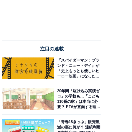
注目の連載
『スパイダーマン：ブラ
ンド・ニュー・デイ』が
「史上もっとも優しいヒ
ーロー映画」になった理
由。予習したい作品は？
20年間「駆け込み実績ゼ
ロ」の学校も…「こども
110番の家」は本当に必
要？ PTAが直面する理想
と現実
「青春18きっぷ」販売激
減の裏に何が？ 連続利用