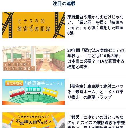
注目の連載
東野圭吾や湊かなえだけじゃな
い、「業と罪」を描く『映画ち
いかわ』から強く連想した映画
8選
20年間「駆け込み実績ゼロ」の
学校も…「こども110番の家」
は本当に必要？ PTAが直面する
理想と現実
【要注意】東京駅で絶対にハマ
る「最遠ホーム」と「メトロ乗
り換え」の絶望トラップ
「移民」に冷たいのはどっちな
のか？ スイスの厳格過ぎる学歴
選別と、日本の曖昧過ぎる外国