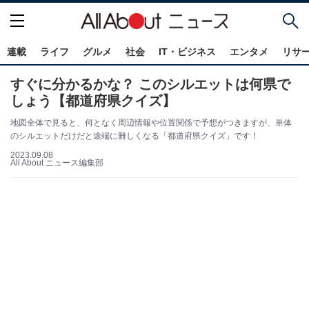
連載
ライフ
グルメ
社会
IT・ビジネス
エンタメ
リサ
すぐに分かるかな？ このシルエットは何県で
しょう【都道府県クイズ】
地図全体で見ると、何となく周辺情報や位置関係で予想がつきますが、単体
のシルエットだけだと途端に難しくなる「都道府県クイズ」です！
2023.09.08
All About ニュース編集部