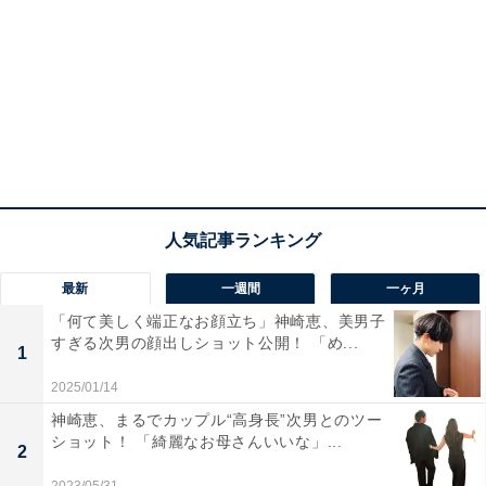
最新
一週間
一ヶ月
「何て美しく端正なお顔立ち」神崎恵、美男子
すぎる次男の顔出しショット公開！ 「め...
1
2025/01/14
神崎恵、まるでカップル“高身長”次男とのツー
ショット！ 「綺麗なお母さんいいな」...
2