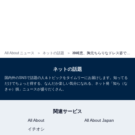
All About ニュース
ネットの話題
神崎恵、胸元ちらりなドレス姿でパリを満喫！ 「パリの似合う女」「こんな素敵なホテルには泊まれない」
ネットの話題
国内外のSNSで話題の人＆トピックをタイムリーにお届けします。知ってる
だけでちょっと得する、なんだか楽しい気分になれる、ネット発「知ら（な
きゃ）損」ニュースが盛りだくさん。
関連サービス
All About
All About Japan
イチオシ