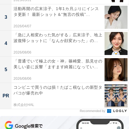
2023/05/31
活動再開の広末涼子、1年1カ月ぶりにインス
タ更新！ 最新ショット＆“無言の投稿”...
3
2026/04/07
「急に人相変わった気がする」広末涼子、地上
波復帰ショットに「なんか顔変わった」の...
4
2026/08/06
「普通でいて極上の女・神」篠崎愛、肌見せの
美しい姿に反響「ますます綺麗になってい...
5
2026/08/06
コンビニで買うのは損！たばこ税なしの新型タ
バコが爆売れ中
PR
株式会社HAL
Recommended by