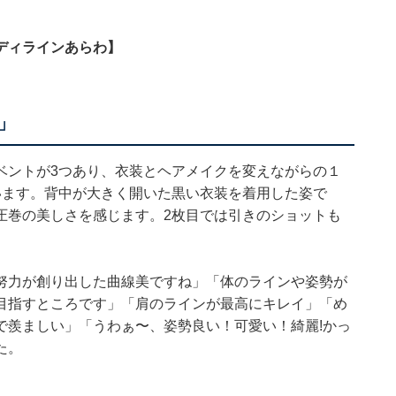
ディラインあらわ】
」
ベントが3つあり、衣装とヘアメイクを変えながらの１
います。背中が大きく開いた黒い衣装を着用した姿で
圧巻の美しさを感じます。2枚目では引きのショットも
努力が創り出した曲線美ですね」「体のラインや姿勢が
目指すところです」「肩のラインが最高にキレイ」「め
で羨ましい」「うわぁ〜、姿勢良い！可愛い！綺麗!かっ
た。