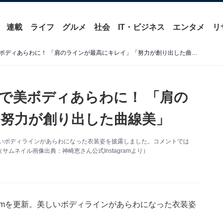
連載
ライフ
グルメ
社会
IT・ビジネス
エンタメ
リ
神崎恵、背中ざっくり衣装で美ボディあらわに！ 「肩のラインが最高にキレイ」「努力が創り出した曲線美」
で美ボディあらわに！ 「肩の
努力が創り出した曲線美」
。美しいボディラインがあらわになった衣装姿を披露しました。コメントでは
ネイル画像出典：神崎恵さん公式Instagramより）
gramを更新。美しいボディラインがあらわになった衣装姿