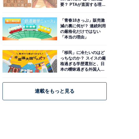
要？ PTAが直面する理想
と現実
「青春18きっぷ」販売激
減の裏に何が？ 連続利用
の厳格化だけではない
「本当の理由」
「移民」に冷たいのはど
っちなのか？ スイスの厳
格過ぎる学歴選別と、日
本の曖昧過ぎる外国人政
策
連載をもっと見る