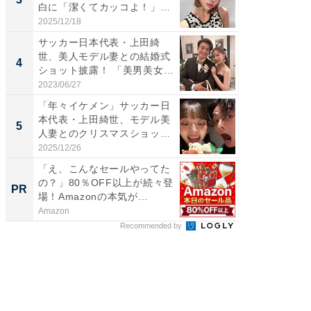
白に「潔くてカッコよ！」
ムキな姿
「好...
刃...
2025/12/18
2026/08/0
サッカー日本代表・上田綺
「え、
世、美人モデル妻との結婚式
芸人、2
4
4
ショット披露！ 「美男美女」
エットに
「...
2023/06/27
2026/08/0
「年々イケメン」サッカー日
「脳がバ
本代表・上田綺世、モデル美
装姿が話
5
5
人妻とのクリスマスショット
のお父さ
に...
2025/12/26
2026/08/0
「え、こんなセールやってた
シェア別荘
の？」80％OFF以上が続々登
wners
PR
PR
場！Amazonの本気が...
Amazon
COCO VIL
Recommended by