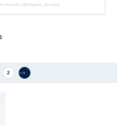
umi Kanzaki (@megumi_kanzaki)
る
2