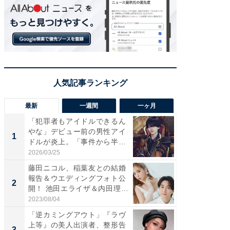
最新
一週間
一ヶ月
「犯罪者もアイドルできるん
「さす
やな」デビュー前の男性アイ
は」高
1
1
ドルが炎上。「事件から半年
災地を
も...
「カ...
2026/03/25
2026/08/0
藤田ニコル、稲葉友との結婚
「女の
報告＆ウエディングフォト公
介、バ
2
2
開！ 池田エライザ＆内田理
らのプレ
央...
愛...
2023/08/04
2026/08/0
「逆カミングアウト」『ラヴ
「脚が
上等』の美人出演者、整形告
横川尚
3
3