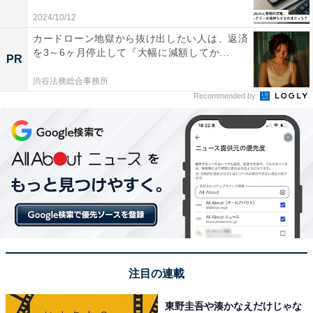
2024/10/12
カードローン地獄から抜け出したい人は、返済
を3～6ヶ月停止して『大幅に減額してか...
PR
渋谷法務総合事務所
Recommended by
「iPhone 15」（仮称）はどうなる？
2023年もAppleはアメリカ時間の9月12日午前10時から
スペシャルオンラインイベント「Wonderlust」を開催予
定としていますので、おそらくそこで新しいiPhoneを発
表すると思われます。
注目の連載
Wonder awaits. September 12.
#AppleEvent
pic.twitter.com/48gRXu3Ux4
東野圭吾や湊かなえだけじゃな