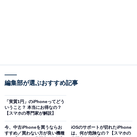
なぜiPhoneは9月に発売するの？
（回答）
主な理由は商戦期。他の季節よりも秋の方が売れる
からだと考えられます。
編集部が選ぶおすすめ記事
iPhoneはもともと6月に発売していた
「実質1円」のiPhoneってどう
10年以上前になりますが、iPhoneはもともと6月に発売
いうこと？ 本当にお得なの？
されていました。いつの間にか9月に発売されるのが通
【スマホの専門家が解説】
例になっています。考えられる理由としては商戦期があ
今、中古iPhoneを買うならお
iOSのサポートが切れたiPhone
ります。要は他の季節よりも秋の方が売れるからなんで
すすめ／買わない方が良い機種
は、何が危険なの？【スマホの