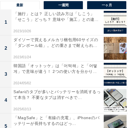
最新
一週間
一ヶ月
「施行」とは？ 正しい読み方は「しこう」
「せこう」どっち？ 意味や「施工」との違...
1
2023/10/26
ダイソーで買えるメルカリ梱包用60サイズの
春に発売されているiPhoneもある
「ダンボール箱」。どの重さまで耐えられ...
2
ただ、全てのiPhoneが9月に発売されるわけではありま
2023/01/24
せん。日本でも人気の「iPhone SE」シリーズは3～4月
韓国語「オットッケ」は「어떡해」と「어떻
게」で意味が違う！ 2つの使い方を分かり...
の春に発売される傾向にあります。
3
2024/05/02
Safariのタブが多いとバッテリーを消耗するっ
て本当？ 不要なタブは消すべきで...
4
2025/02/13
「MagSafe」と「有線の充電」、iPhoneのバ
ッテリーが長持ちするのはどっ...
5