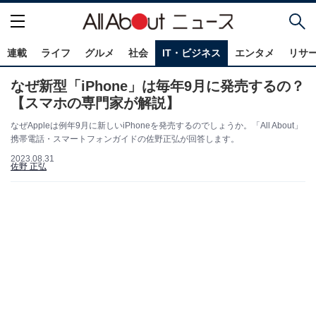
連載
ライフ
グルメ
社会
IT・ビジネス
エンタメ
リサ
なぜ新型「iPhone」は毎年9月に発売するの？
【スマホの専門家が解説】
なぜAppleは例年9月に新しいiPhoneを発売するのでしょうか。「All About」
携帯電話・スマートフォンガイドの佐野正弘が回答します。
2023.08.31
佐野 正弘