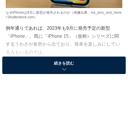
なぜiPhoneは9月に新型が発売されるのか（画像出典：ms_pics_and_more
/ Shutterstock.com）
例年通りであれば、2023年も9月に発売予定の新型
「iPhone」。既に「iPhone 15」（仮称）シリーズに関
するうわさが各所から出ており、発表を楽しみにしてい
る人もいるのでは。
続きを読む
では、なぜAppleは毎年この時期に新しいiPhoneを発売
するのでしょうか。モバイル分野の業界動向を日々取材
している「All About」携帯電話・スマートフォンガイド
の佐野正弘が、iPhoneに関する素朴な疑問に回答しま
す。
（今回の質問）