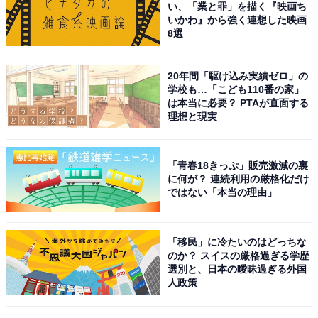
い、「業と罪」を描く『映画ち
— Greg Joswiak (@gregjoz)
August 29, 2023
いかわ』から強く連想した映画
8選
20年間「駆け込み実績ゼロ」の
ちなみにAppleによる新型iPhoneの発表会はアメリカ時
学校も…「こども110番の家」
間の昼間に実施されるので、日本ではどうしても深夜の
は本当に必要？ PTAが直面する
理想と現実
時間帯になってしまいます。記事を書く立場としては、
日本にいる場合3～4時の時間帯にインターネット中継を
見て書くというかなりしんどい作業をしていますが、今
「青春18きっぷ」販売激減の裏
に何が？ 連続利用の厳格化だけ
年もまたこの季節がやってきたのか……という気持ちに
ではない「本当の理由」
なりますね。
「移民」に冷たいのはどっちな
のか？ スイスの厳格過ぎる学歴
【こちらもチェック】iPhoneに関する10のギモン
選別と、日本の曖昧過ぎる外国
を専門家が解説！
人政策