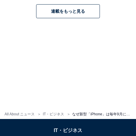
連載をもっと見る
この記事の筆者：
佐野 正弘
エンジニアとしてデジタルコンテンツの開発を手掛
けた後、携帯電話・モバイル専門のライターに転
身。現在は業界動向から、スマートフォン、アプ
All About ニュース
IT・ビジネス
なぜ新型「iPhone」は毎年9月に発売するの？【スマホの専門家が解説】
リ、カルチャーに至るまで、携帯電話に関連した幅
広い分野の執筆を手掛ける。
IT・ビジネス