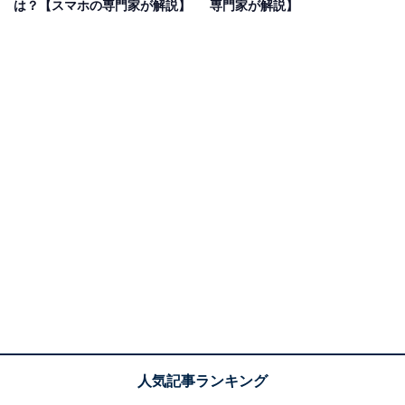
すね。
は？【スマホの専門家が解説】
専門家が解説】
＞歴代iPhoneの日本発売日を表で見る
アメリカでは秋以降、通称「ブラック・フライデー」や
クリスマス商戦があり、日本でも冬のボーナス商戦があ
ります。よって、より販売数を見込みやすいこの時期に
移ったのではないかと考えられます。