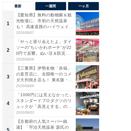
最新
一週間
一ヶ月
【愛知県】無料の動物園＆観
【兵庫
光牧場に、市初の天然温泉
ーメン
1
1
も！ 高速道路のハイウェイオ
再現した
ア...
道...
2026/08/07
2026/08/0
「やっと巡り会えたよ」ダイ
【三重
ソーの“ちいかわポーチ”が22
の直営
2
2
0円で反響。ぬい活＆防災...
ダ大判焼
伊...
2026/08/06
2026/08/0
【三重県】伊勢名物「赤福」
【千葉県
の直営店に、全国唯一のコメ
級マー
3
3
ダ大判焼き店も！ 東名阪・
ノベし
伊...
ー...
2026/08/06
2026/08/0
「1000円には見えなかった」
立山連
スタンダードプロダクツのリ
風呂に、
4
4
ュックが「高見えする」の...
層水風
帰...
2026/08/03
2026/08/0
【京都府の人気スーパー銭
「これ
湯】「宇治天然温泉 源氏の
ダイソ
5
5