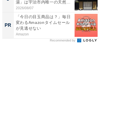
湯」は宇治市内唯一の天然温
リーバ
泉と...
わ...
2026/08/07
2026/08/0
「今日の目玉商品は？」毎日
アクセ
変わるAmazonタイムセール
「最適
PR
PR
が見逃せない
りの舞
Amazon
アクセン
Recommended by