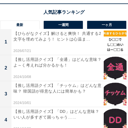
最新
一週間
一ヶ月
【ひらがなクイズ】解けると爽快！ 共通する2
文字を埋めてみよう！ ヒントは心温ま...
1
2026/07/21
【推し活用語クイズ】「全通」はどんな意味？
よ～く考えれば分かるかも！
2
2024/10/08
【推し活用語クイズ】「チッケム」はどんな意
味？ 韓国語が得意な人には簡単かも？
3
2024/10/01
【推し活用語クイズ】「DD」はどんな意味？
いい人が多すぎて困っちゃう……
4