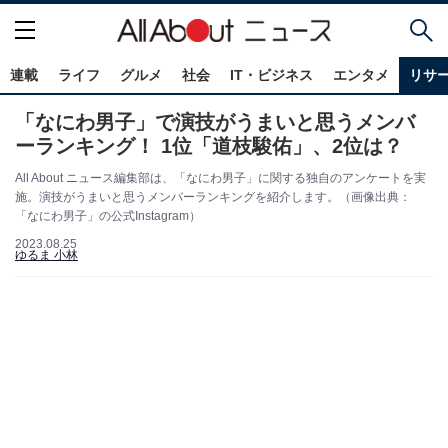
連載
ライフ
グルメ
社会
IT・ビジネス
エンタメ
リサ
「なにわ男子」で演技がうまいと思うメンバ
ーランキング！ 1位「道枝駿佑」、2位は？
All About ニュース編集部は、「なにわ男子」に関する独自のアンケートを実
施。演技がうまいと思うメンバーランキングを紹介します。（画像出典：
「なにわ男子」の公式Instagram）
2023.08.25
ゆるま 小林