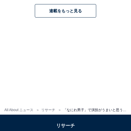
（日本テレビ系）で、高い演技力を披露。その後、『消
連載をもっと見る
えた初恋』（テレビ朝日系）で主演を務め、さらに『金
田一少年の事件簿』（日本テレビ系）では金田一一役を
担当します。甘いルックスと自然体の演技はどんな作品
にもマッチし、一躍人気俳優として知名度を上げます。
福本莉子さんとダブル主演を務めた、映画『今夜、世界
からこの恋が消えても』は大ヒットを記録。難病を患っ
たヒロインを支え、自らも秘密を抱える主人公を熱演し
ました。コミカルな演技から正統派ラブストーリーまで
演じられる実力を持ち、役者としての能力は常に進化を
続けています。
All About ニュース
リサーチ
「なにわ男子」で演技がうまいと思うメンバーランキング！ 1位「道枝駿佑」、2位は？
そんな道枝さんは、『24時間テレビ46』で放送されるス
ペシャルドラマ『虹色のチョーク 知的障がい者と歩んだ
リサーチ
町工場のキセキ』で主演を担当。さらに、2023年10月か