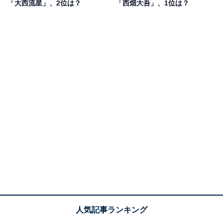
「大西流星」、2位は？
「西畑大吾」、1位は？
ちそうさん』や『あさが来た』に早くから出演。高い演
技力を見せ、これまでドラマ『教場』（フジテレビ系）
や『必殺仕事人』（ABCテレビ・テレビ朝日系）、さら
に映画『KAPPEI カッペイ』など、さまざまなジャンル
の作品に参加しています。表情の作り込みや役になりき
る技術が豊富で、注目の若手俳優として人気を集めてい
ます。
2023年6月公開の映画『忌怪島/きかいじま』では主人公
の片岡友彦を演じ、現在は『ノッキンオン・ロックドド
ア』（テレビ朝日系）で、SixTONESの松村北斗さんと
ダブル主演を担当中。片無氷雨を演じ、不可解な動機や
理由を読み解く「WHY専門探偵」を見事に表現していま
す。
回答者からは、「朝ドラでの演技は今でも覚えていて、