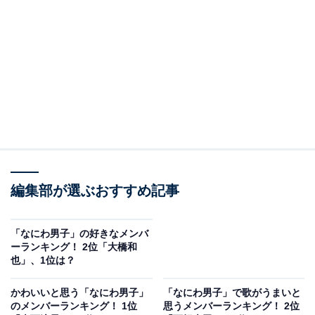
View this post on Instagram
A post shared by なにわ男子 (@naniwadanshi728official)
編集部が選ぶおすすめ記事
2位には、西畑大吾さんがランクインしました。美しい
「なにわ男子」の好きなメンバ
ーランキング！ 2位「大橋和
歌声を持ち、「絶対的センター」と評されることも多い
也」、1位は？
西畑さん。
かわいいと思う「なにわ男子」
「なにわ男子」で歌がうまいと
のメンバーランキング！ 1位
思うメンバーランキング！ 2位
ソロでは俳優として活躍し、NHKの連続テレビ小説『ご