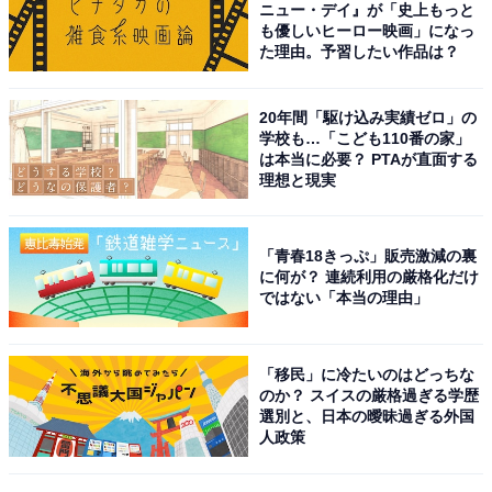
ニュー・デイ』が「史上もっと
も優しいヒーロー映画」になっ
た理由。予習したい作品は？
20年間「駆け込み実績ゼロ」の
学校も…「こども110番の家」
は本当に必要？ PTAが直面する
理想と現実
A post shared by なにわ男子 (@naniwadanshi728official)
「青春18きっぷ」販売激減の裏
に何が？ 連続利用の厳格化だけ
ではない「本当の理由」
1位には、道枝駿佑さんがランクインしました。長身で
スタイルが良く、女性向けファッション雑誌『ViVi』
「移民」に冷たいのはどっちな
のか？ スイスの厳格過ぎる学歴
（講談社）が選出する「国宝級イケメンランキング」で
選別と、日本の曖昧過ぎる外国
もNEXT部門などで1位を獲得している道枝さん。
人政策
俳優としては、2017年に放送されたドラマ『母になる』