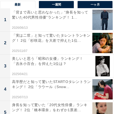
最新
一週間
一ヶ月
あの頃から安定感のある演技をしている」（20代女性・
広島県）、「場数踏んでるせいかどんな役でもこなせる
「背まで高いと思わなかった」“身長を知って
驚いた40代男性俳優”ランキング！ 1...
ところ」（30代女性・兵庫県）、「朝ドラでの戦時中の
1
子供の役や、戦国武将のクローン、警察学校の生徒な
2026/06/13
ど、幅広く色々な役を上手に演じきれているところ」
「実は二世」と知って驚いたタレントランキン
グ！ 2位「杉咲花」を大差で抑えた1位...
（20代女性・静岡県）などの意見が寄せられました。
2
2025/11/07
美しいと思う「昭和の女優」ランキング！
「吉永小百合」を抑えた1位は？
3
2025/04/21
高学歴だと知って驚いたSTARTOタレントラン
キング！ 2位「ラウール（Snow...
4
2025/07/13
身長を知って驚いた「20代女性俳優」ランキ
ング！ 2位「橋本環奈」をわずか1票差...
5