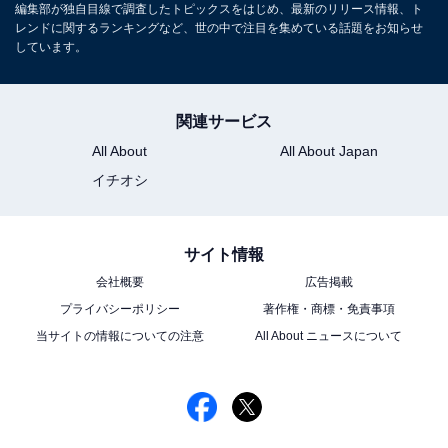
編集部が独自目線で調査したトピックスをはじめ、最新のリリース情報、ト
らは『マイ・セカンド・アオハル』（TBS系）への出演
レンドに関するランキングなど、世の中で注目を集めている話題をお知らせ
しています。
が発表されています。
回答者からは、「道枝本人ではなく役柄の人物に見える
関連サービス
から」（20代女性・神奈川県）、「映画を見た時にスッ
All About
All About Japan
と役が入ってきたから」（20代女性・東京都）、「サイ
イチオシ
コパスな役を見て演技がすごく、多彩な役に対応でき
る」（20代男性・埼玉県）などの意見が寄せられまし
た。
サイト情報
会社概要
広告掲載
＞7位までの全ランキング結果を見る
プライバシーポリシー
著作権・商標・免責事項
当サイトの情報についての注意
All About ニュースについて
※回答者のコメントは原文ママです