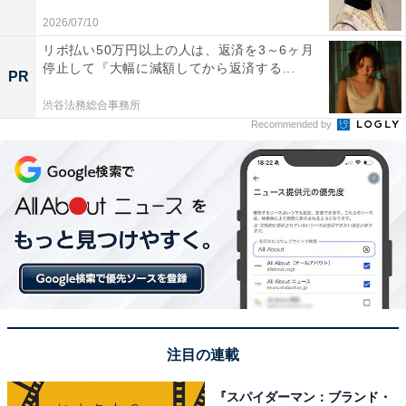
2026/07/10
リボ払い50万円以上の人は、返済を3～6ヶ月
停止して『大幅に減額してから返済する...
PR
1位：道枝駿佑
渋谷法務総合事務所
Recommended by
注目の連載
View this post on Instagram
『スパイダーマン：ブランド・