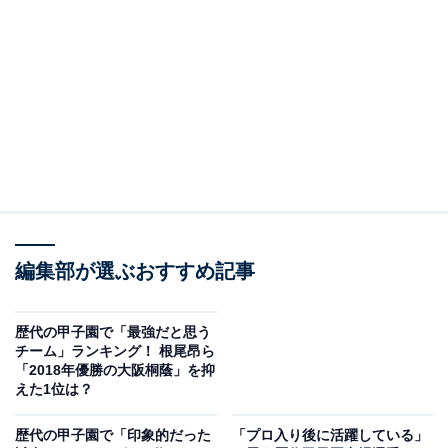
編集部が選ぶおすすめ記事
歴代の甲子園で「最強だと思う
チーム」ランキング！ 根尾昂ら
「2018年優勝の大阪桐蔭」を抑
こちらもおすすめ
えた1位は？
【夏の甲子園クイズ】最も多くの優勝回数を誇
る都道府県は？ 圧巻の14回優勝！
歴代の甲子園で「印象的だった
「プロ入り後に活躍している」