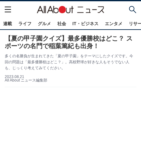
連載
ライフ
グルメ
社会
IT・ビジネス
エンタメ
リサ
【夏の甲子園クイズ】最多優勝校はどこ？ ス
ポーツの名門で稲葉篤紀も出身！
多くの名勝負が生まれてきた「夏の甲子園」をテーマにしたクイズです。今
回の問題は「最多優勝校はどこ？」。高校野球が好きな人もそうでない人
も、じっくり考えてみてください。
2023.08.21
All About ニュース編集部