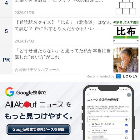
全部で何個ある？ ピラミッド状の図形に...
4
2026/01/28
【難読駅名クイズ】「比布」（北海道）はなん
て読む？ 声に出すとなんだかかわいい…...
5
2024/12/02
「どうせ当たらない」と思ってた私が本当に当
選した“買い方”がこれ
PR
合同会社デジタルファーム
Recommended by