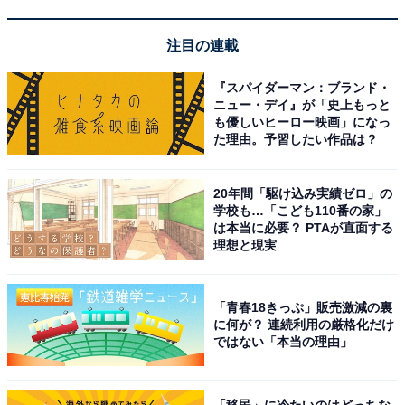
注目の連載
『スパイダーマン：ブランド・
ニュー・デイ』が「史上もっと
も優しいヒーロー映画」になっ
た理由。予習したい作品は？
20年間「駆け込み実績ゼロ」の
学校も…「こども110番の家」
は本当に必要？ PTAが直面する
理想と現実
「青春18きっぷ」販売激減の裏
に何が？ 連続利用の厳格化だけ
ではない「本当の理由」
「移民」に冷たいのはどっちな