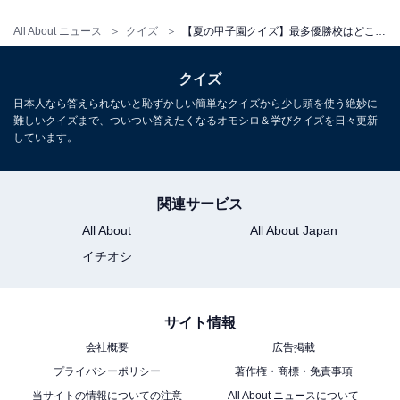
All About ニュース
クイズ
【夏の甲子園クイズ】最多優勝校はどこ？ スポーツの名門で稲葉篤紀も出身！
クイズ
日本人なら答えられないと恥ずかしい簡単なクイズから少し頭を使う絶妙に
難しいクイズまで、ついつい答えたくなるオモシロ＆学びクイズを日々更新
しています。
関連サービス
All About
All About Japan
イチオシ
サイト情報
会社概要
広告掲載
プライバシーポリシー
著作権・商標・免責事項
当サイトの情報についての注意
All About ニュースについて