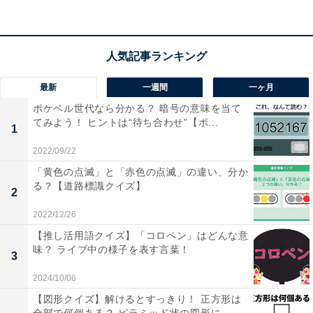
最新
一週間
一ヶ月
ポケベル世代なら分かる？ 暗号の意味を当て
てみよう！ ヒントは“待ち合わせ”【ポ...
1
2022/09/22
「黄色の点滅」と「赤色の点滅」の違い、分か
る？【道路標識クイズ】
2
2022/12/26
【推し活用語クイズ】「コロペン」はどんな意
味？ ライブ中の様子を表す言葉！
3
2024/10/06
【図形クイズ】解けるとすっきり！ 正方形は