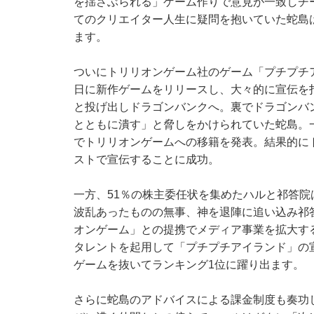
を揺さぶられる」ゲーム作りで意見が一致しチ
てのクリエイター人生に疑問を抱いていた蛇島
ます。
ついにトリリオンゲーム社のゲーム「プチプチ
日に新作ゲームをリリースし、大々的に宣伝を
と投げ出しドラゴンバンクへ。裏でドラゴンバ
とともに潰す」と脅しをかけられていた蛇島。
でトリリオンゲームへの移籍を発表。結果的に
ストで宣伝することに成功。
一方、51％の株主委任状を集めたハルと祁答
波乱あったものの無事、神を退陣に追い込み祁
オンゲーム」との提携でメディア事業を拡大す
タレントを起用して「プチプチアイランド」の宣
ゲームを抜いてランキング1位に躍り出ます。
さらに蛇島のアドバイスによる課金制度も奏功