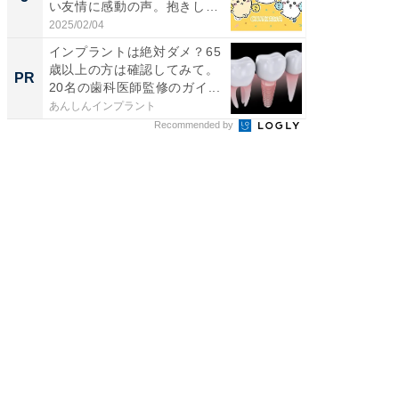
い友情に感動の声。抱きしめ
演技連発
合...
の...
2025/02/04
2026/08/0
インプラントは絶対ダメ？65
全国の
歳以上の方は確認してみて。
付きの
PR
PR
20名の歯科医師監修のガイ...
あんしんインプラント
COCO VIL
Recommended by