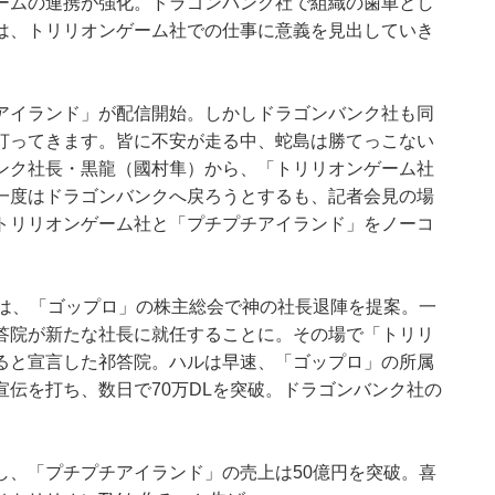
ームの連携が強化。ドラゴンバンク社で組織の歯車とし
は、トリリオンゲーム社での仕事に意義を見出していき
アイランド」が配信開始。しかしドラゴンバンク社も同
打ってきます。皆に不安が走る中、蛇島は勝てっこない
ンク社長・黒龍（國村隼）から、「トリリオンゲーム社
一度はドラゴンバンクへ戻ろうとするも、記者会見の場
トリリオンゲーム社と「プチプチアイランド」をノーコ
院は、「ゴップロ」の株主総会で神の社長退陣を提案。一
答院が新たな社長に就任することに。その場で「トリリ
ると宣言した祁答院。ハルは早速、「ゴップロ」の所属
伝を打ち、数日で70万DLを突破。ドラゴンバンク社の
し、「プチプチアイランド」の売上は50億円を突破。喜