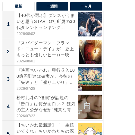
最新
一週間
一ヶ月
【40代が選ぶ】ダンスがうま
【40代
いと思うSTARTO社所属の30
いと思う
1
1
代タレントランキング...
代タレン
2026/08/02
2026/08/0
『スパイダーマン：ブラン
なぜK-
ド・ニュー・デイ』が「史上
は「1位
2
2
もっとも優しいヒーロー映
のか？ 
画」に...
2026/08/01
2026/07/3
『映画ちいかわ』興行収入10
『スパ
0億円到達は確実か。今後の
ド・ニ
3
3
「失速」と「盛り上がり」
もっと
が...
画」に..
2026/07/28
2026/08/0
松村北斗の“怪演”が話題の
最終回
『告白』は何が面白い？ 狂気
ドラマ」
4
4
の主人公がなぜか“純真な青...
VANT』
2026/07/23
2026/07/3
【ちいかわ最新話】「一生続
ワケあ
いてくれ」ちいかわたちの深
マ『フ
5
5