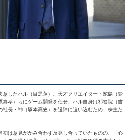
決意したハル（目黒蓮）。天才クリエイター・蛇島（鈴
原嘉孝）らにゲーム開発を任せ、ハル自身は祁答院（吉
の社長・神（塚本高史）を退陣に追い込むため、株主た
当初は意見がかみ合わず反発し合っていたものの、「心