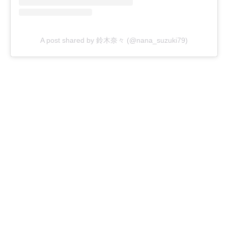
A post shared by 鈴木奈々 (@nana_suzuki79)