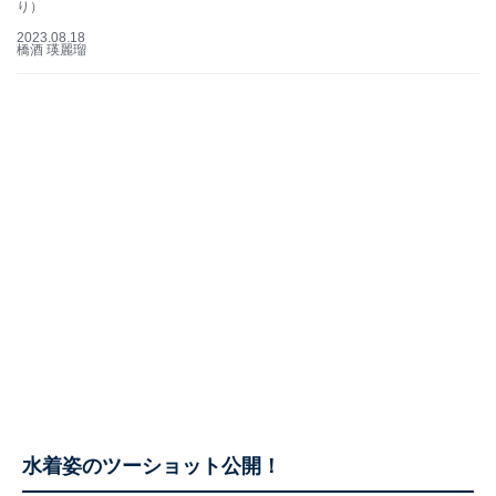
り）
2023.08.18
橋酒 瑛麗瑠
水着姿のツーショット公開！