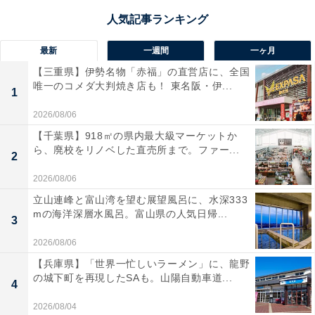
最新
一週間
一ヶ月
【三重県】伊勢名物「赤福」の直営店に、全国
唯一のコメダ大判焼き店も！ 東名阪・伊...
1
2026/08/06
【千葉県】918㎡の県内最大級マーケットか
ら、廃校をリノベした直売所まで。ファー...
2
2026/08/06
立山連峰と富山湾を望む展望風呂に、水深333
mの海洋深層水風呂。富山県の人気日帰...
3
2026/08/06
【兵庫県】「世界一忙しいラーメン」に、龍野
の城下町を再現したSAも。山陽自動車道...
4
2026/08/04