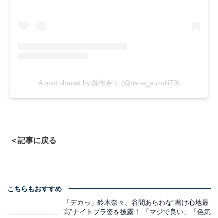
A post shared by 鈴木奈々 (@nana_suzuki79)
＜記事に戻る
こちらもおすすめ
「デカっ」鈴木奈々、谷間あらわな“着け心地最
高”ナイトブラ姿を披露！ 「マジで良い」「色気