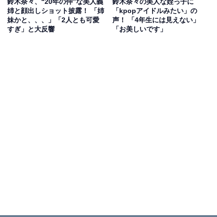
鈴木奈々、“20年の仲”な美人義
鈴木奈々の美人な姪っ子に
姉と顔出しショット披露！ 「姉
「kpopアイドルみたい」の
妹かと、、、」「2人とも可愛
声！ 「4年生には見えない」
すぎ」と大反響
「お美しいです」