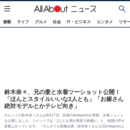
連載
ライフ
グルメ
社会
IT・ビジネス
エンタメ
リサ
鈴木奈々、兄の妻と水着ツーショット公開！
「ほんとスタイルいいな2人とも」「お嫁さん
絶対モデルとかテレビ向き」
タレントの鈴木奈々さんは8月17日、自身のInstagramを更新。水着ショット
を公開しました。コメントでは「2人とも美白美肌で綺麗だ」と、称賛の声が
多数上がっています。（サムネイル画像出典：鈴木奈々さん公式Instagramよ