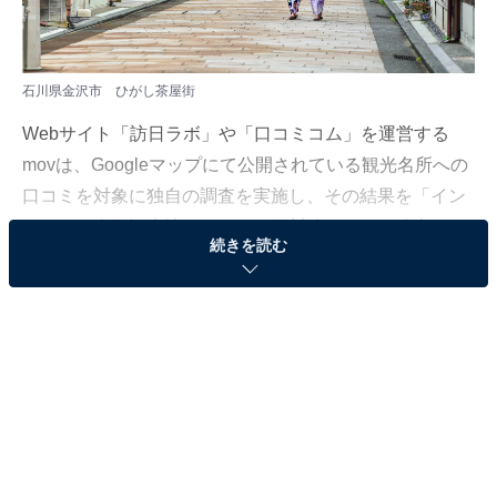
石川県金沢市 ひがし茶屋街
Webサイト「訪日ラボ」や「口コミコム」を運営する
movは、Googleマップにて公開されている観光名所への
口コミを対象に独自の調査を実施し、その結果を「イン
バウンド人気観光地ランキング石川編」として発表しま
続きを読む
した。調査期間は、2023年5月9日～7月6日です。
＞10位までのランキング結果
第2位：ひがし茶屋街
2位は「ひがし茶屋街」でした。ひがし茶屋街は、石川