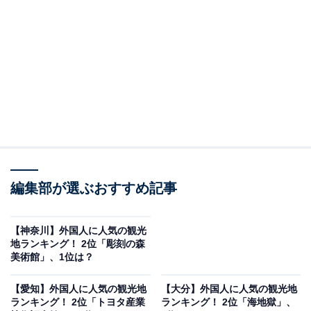
県金沢市東山に位置する、金沢市の代表的な茶屋街の1
つ。国の重要伝統的建造物群保存地区に指定されてお
り、金沢駅から車で約10分の場所にあります。
金沢市らしい美しい風景が広がるこの地区は、フォトジ
ェニックなスポットとして人気があり、着物をレンタル
した観光客が伝統的な街並みを背景に写真を撮影してい
る姿がよく見られます。格式ある割烹や、おしゃれな町
家カフェが立ち並び、金沢のグルメやショッピングを堪
能できます。
編集部が選ぶおすすめ記事
【神奈川】外国人に人気の観光
地ランキング！ 2位「彫刻の森
美術館」、1位は？
【愛知】外国人に人気の観光地
【大分】外国人に人気の観光地
ランキング！ 2位「トヨタ産業
ランキング！ 2位「海地獄」、