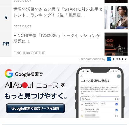
2026/08/07
世界で活躍できると思う「STARTO社の若手タ
レント」ランキング！ 2位「目黒蓮...
5
2026/08/07
FINCHI主催「IVS2026」トークセッションが
話題に！
こちらもおすすめ
PR
【新潟】外国人に人気の観光地ランキング！ 2
FINCHI on GOETHE
位「清津峡」、1位は？
Recommended by
1
2