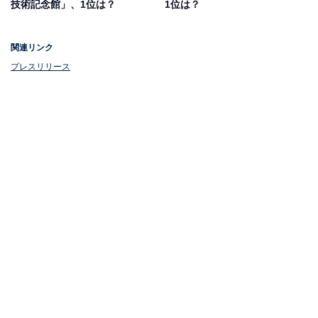
技術記念館」、1位は？
1位は？
関連リンク
プレスリリース
第1位：兼六園
1位は「兼六園」でした。兼六園は、日本三名園の1つと
して知られ、国の特別名勝に指定されている庭園です。
所在地は石川県金沢市兼六町で、築山・池・茶屋などが
点在する広大な園内を散策しながら、四季折々の風情を
楽しめます。
特に冬には、「雪吊り」と呼ばれる木の枝を守る工夫が