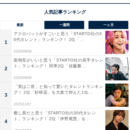
され、金沢市の冬の風物詩として親しまれています。ま
た、夜にはライトアップされ、幻想的な景観が楽しめる
のも魅力。金沢駅からは車で約10分とアクセスも良好で
最新
一週間
一ヶ月
す。
アクロバットがすごいと思う「STARTO社の3
0代タレント」ランキング！ 2位「...
1
2026/08/08
＞次ページ：10位までのランキング結果
面倒見がいいと思う「STARTO社の若手タレン
ト」ランキング！ 同率2位「佐藤勝...
2
2026/08/08
「実は二世」と知って驚いたタレントランキン
グ！ 2位「杉咲花」を大差で抑えた1位...
3
2025/11/07
癒し系だと思う「STARTO社の30代タレン
ト」ランキング！ 2位「伊野尾慧」を...
4