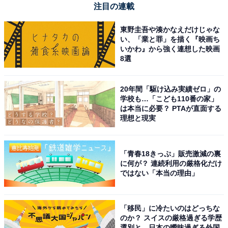
注目の連載
東野圭吾や湊かなえだけじゃな
い、「業と罪」を描く『映画ち
いかわ』から強く連想した映画
8選
20年間「駆け込み実績ゼロ」の
学校も…「こども110番の家」
は本当に必要？ PTAが直面する
理想と現実
「青春18きっぷ」販売激減の裏
に何が？ 連続利用の厳格化だけ
ではない「本当の理由」
「移民」に冷たいのはどっちな
のか？ スイスの厳格過ぎる学歴
選別と、日本の曖昧過ぎる外国