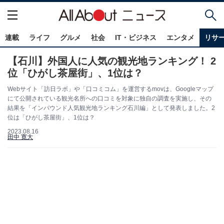
連載
ライフ
グルメ
社会
IT・ビジネス
エンタメ
リサ
【石川】外国人に人気の観光地ランキング！ 2
位「ひがし茶屋街」、1位は？
Webサイト「訪日ラボ」や「口コミコム」を運営するmovは、Googleマップ
にて公開されている観光名所への口コミを対象に独自の調査を実施し、その
結果を「インバウンド人気観光地ランキング石川編」として発表しました。2
位は「ひがし茶屋街」、1位は？
2023.08.16
田中 寛大