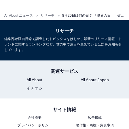
All About ニュース
リサーチ
8月20日は何の日？ 「親父の日」「蚊の日」「交通信号設置記念日」などから最も“しっくりくる”日を調査
リサーチ
編集部が独自目線で調査したトピックスをはじめ、最新のリリース情報、ト
レンドに関するランキングなど、世の中で注目を集めている話題をお知らせ
しています。
関連サービス
All About
All About Japan
イチオシ
サイト情報
会社概要
広告掲載
プライバシーポリシー
著作権・商標・免責事項