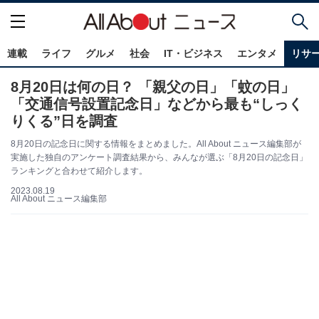
連載
ライフ
グルメ
社会
IT・ビジネス
エンタメ
リサ
8月20日は何の日？ 「親父の日」「蚊の日」
「交通信号設置記念日」などから最も“しっく
りくる”日を調査
8月20日の記念日に関する情報をまとめました。All About ニュース編集部が
実施した独自のアンケート調査結果から、みんなが選ぶ「8月20日の記念日」
ランキングと合わせて紹介します。
2023.08.19
All About ニュース編集部