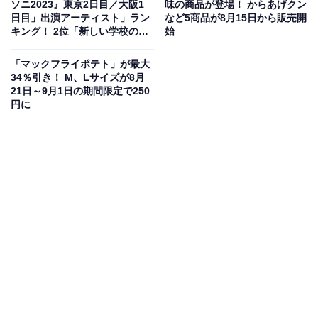
ソニ2023』東京2日目／大阪1
味の商品が登場！ からあげクン
日目」出演アーティスト」ラン
など5商品が8月15日から販売開
「リーブ21・発毛の日」
キング！ 2位「新しい学校のリ
始
ーダーズ」、1位は？
「毛髪クリニックリーブ21」の創業日かつ「は（8）つ
「マックフライポテト」が最大
（2）もう（0）」の語呂合わせから。
34％引き！ M、Lサイズが8月
21日～9月1日の期間限定で250
円に
「誕生記念筆の日（赤ちゃん筆の日）」
8月をハッピー、20日を筆（ふで）とする語呂合わせか
ら。