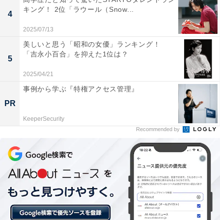
キング！ 2位「ラウール（Snow...
性）といった言葉が並びました。
4
2025/07/13
＞次ページ：2位以下の結果と投票理由を見る
美しいと思う「昭和の女優」ランキング！
「吉永小百合」を抑えた1位は？
5
2025/04/21
事例から学ぶ『特権アクセス管理』
PR
KeeperSecurity
Recommended by