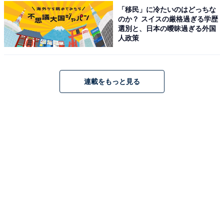
「移民」に冷たいのはどっちな
のか？ スイスの厳格過ぎる学歴
選別と、日本の曖昧過ぎる外国
こちらもおすすめ
人政策
ライブがすごいと思う「『サマソニ2023』東京
1日目／大阪2日目出演アーティスト」ランキン
グ！ 2位「SEKAI NO OWARI」、1位は？
連載をもっと見る
1
2