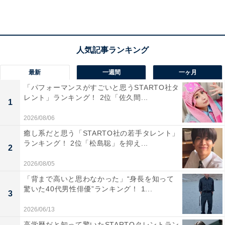
最新
一週間
一ヶ月
みんなが選ぶ8月20日の記念日1位は「交通信号設
「パフォーマンスがすごいと思うSTARTO社タ
置記念日」
レント」ランキング！ 2位「佐久間...
1
2026/08/06
みんなが選ぶ8月20日の記念日1位は、交通信号設置記念
癒し系だと思う「STARTO社の若手タレント」
日でした。
ランキング！ 2位「松島聡」を抑え...
2
2026/08/05
回答者が選んだ理由には「今では当たり前の3色灯信号
機の日とはすごいと思いました」（兵庫県、50代女
「背まで高いと思わなかった」“身長を知って
驚いた40代男性俳優”ランキング！ 1...
性）、「信号機の日本における歴史の古さにびっくりし
3
た」（福島県、30代女性）、「車社会がEVになろうが、
2026/06/13
信号機は無くならないですからね」（埼玉県、50代男
高学歴だと知って驚いたSTARTOタレントラン