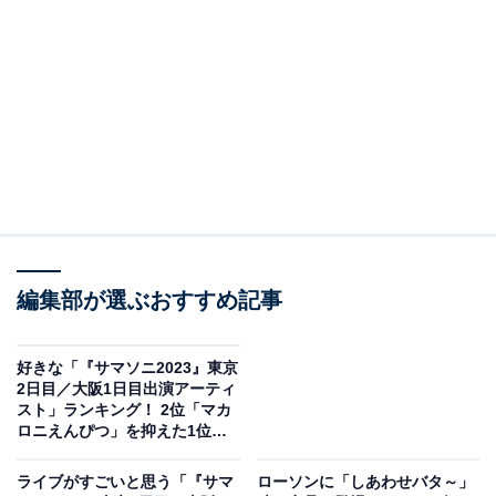
8月20日の記念日といえば？
まずは8月20日はどんな記念日があるのかを確認してい
きましょう。
「交通信号設置記念日」
1931年8月20日に日本初の3色灯の交通信号機が設置され
たことから。
編集部が選ぶおすすめ記事
「親父の日」
0（オ）8（ヤ）20（ジ）の語呂合わせ。
好きな「『サマソニ2023』東京
2日目／大阪1日目出演アーティ
スト」ランキング！ 2位「マカ
「蚊の日」
ロニえんぴつ」を抑えた1位
1897年8月20日にイギリスの医学者がハマダラカの胃か
は？
ライブがすごいと思う「『サマ
ローソンに「しあわせバタ～」
らマラリア原虫を発見したことから。