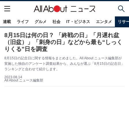
連載
ライフ
グルメ
社会
IT・ビジネス
エンタメ
リサ
8月15日は何の日？ 「終戦の日」「月遅れ盆
（旧盆）」「刺身の日」などから最も“しっく
りくる”日を調査
8月15日の記念日に関する情報をまとめました。All About ニュース編集部が
実施した独自のアンケート調査結果から、みんなが選ぶ「8月15日の記念日」
ランキングと合わせて紹介します。
2023.08.14
All About ニュース編集部