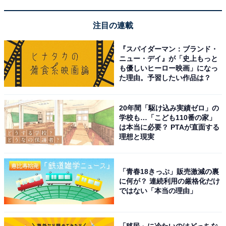
注目の連載
『スパイダーマン：ブランド・
ニュー・デイ』が「史上もっと
も優しいヒーロー映画」になっ
た理由。予習したい作品は？
20年間「駆け込み実績ゼロ」の
学校も…「こども110番の家」
は本当に必要？ PTAが直面する
理想と現実
「青春18きっぷ」販売激減の裏
に何が？ 連続利用の厳格化だけ
ではない「本当の理由」
こちらもおすすめ
【2023年夏】全国花火大会人気ランキング！ 2
「移民」に冷たいのはどっちな