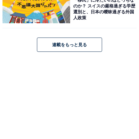
位は秋田県の「大曲全国花火競技大会」、1位
のか？ スイスの厳格過ぎる学歴
は？
選別と、日本の曖昧過ぎる外国
人政策
連載をもっと見る
1
2