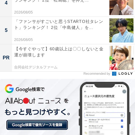
ランキング！ 2位「松島聡」を抑え...
4
2026/08/05
「ファンサがすごいと思うSTARTO社タレン
ト」ランキング！ 2位「中島健人」を...
5
2026/08/05
【今すぐやって】60歳以上は〇〇しないと金
運が崩壊します
PR
合同会社デジタルファーム
Recommended by
おまけ：8月15日生まれの人の星座
8月15日生まれの人は獅子座です。