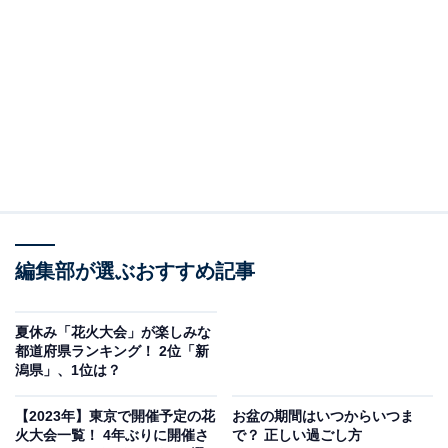
8月15日の記念日といえば？
まずは8月15日はどんな記念日があるのかを確認してい
きましょう。
「終戦の日」
戦没者を追悼し平和を祈念する日。1945年8月15日正
午、玉音放送でポツダム宣言受諾が伝えられたことか
編集部が選ぶおすすめ記事
ら。
夏休み「花火大会」が楽しみな
都道府県ランキング！ 2位「新
「月遅れ盆（旧盆）」
潟県」、1位は？
祖先の霊を祀る行事。この日の前後を「休業日」に設定
している企業が多い。
【2023年】東京で開催予定の花
お盆の期間はいつからいつま
火大会一覧！ 4年ぶりに開催さ
で？ 正しい過ごし方