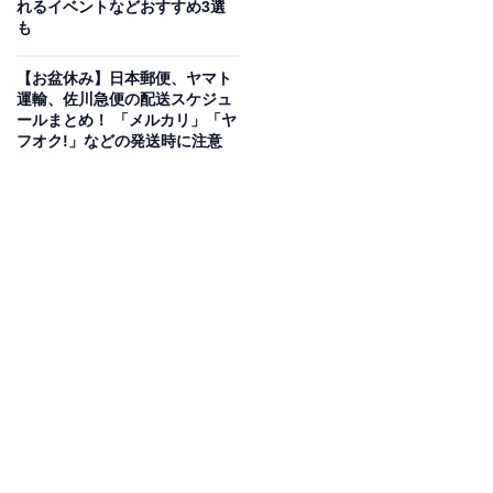
れるイベントなどおすすめ3選
「刺身の日」
も
室町時代の書記官が記した1448年8月15日の日記が「刺
【お盆休み】日本郵便、ヤマト
身」の文字が残る最古の文献とされることから。
運輸、佐川急便の配送スケジュ
ールまとめ！ 「メルカリ」「ヤ
「すいとんで平和を学ぶ日」
フオク!」などの発送時に注意
戦時の代用食「すいとん」を食べながら食糧難や平和の
尊さを考える日。