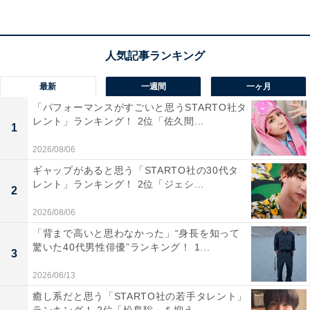
最新
一週間
一ヶ月
みんなが選ぶ8月15日の記念日1位は「終戦の日」
「パフォーマンスがすごいと思うSTARTO社タ
レント」ランキング！ 2位「佐久間...
1
みんなが選ぶ8月15日の記念日1位は、終戦の日でした。
2026/08/06
回答者が選んだ理由には「日本人が決して忘れてはなら
ギャップがあると思う「STARTO社の30代タ
レント」ランキング！ 2位「ジェシ...
ない大切な日だと感じるから」（埼玉県、40代女性）、
2
「毎年、平和を考える大切な日だから」（宮城県、40代
2026/08/06
女性）、「平和が当たり前じゃないということを知って
「背まで高いと思わなかった」“身長を知って
もらいたいから」（愛知県、40代男性）といった言葉が
驚いた40代男性俳優”ランキング！ 1...
3
並びました。
2026/06/13
癒し系だと思う「STARTO社の若手タレント」
＞次ページ：2位以下の結果と投票理由を見る