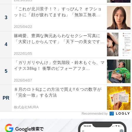
2023/03/03
「これが北川景子！？」すっぴん？ オフショ
ットに「顔が疲れてますね」「無加工無表...
3
2025/04/22
篠崎愛、豊満な胸元あらわなセクシー写真に
「大変けしからんです」「天下一の美女です...
4
2022/01/05
「ガリガリやんけ」空気階段・鈴木もぐら、マ
イナス38kg！ 衝撃のビフォーアフタ...
5
2026/04/07
８月のロト6はこの方法で買え!!６つの数字が
『完全一致』する方法
PR
株式会社MURA
Recommended by