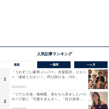
最新
一週間
一ヶ月
「うわすごい豪華メンバー」木梨憲武、ヒロミ
へ「連絡ください！」呼び掛ける。ISS...
1
2024/10/17
「リアル天使」篠崎愛、肩をちら見せしたバス
ローブ姿に「可愛すぎんぞ～」「目の表情...
2