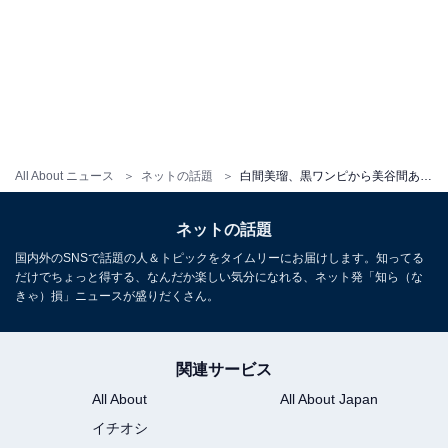
All About ニュース
ネットの話題
白間美瑠、黒ワンピから美谷間あらわなセクシーショットを披露！ 「めっちゃ綺麗なおっぱい」「可愛い過ぎる」
ネットの話題
国内外のSNSで話題の人＆トピックをタイムリーにお届けします。知ってる
だけでちょっと得する、なんだか楽しい気分になれる、ネット発「知ら（な
きゃ）損」ニュースが盛りだくさん。
関連サービス
All About
All About Japan
イチオシ