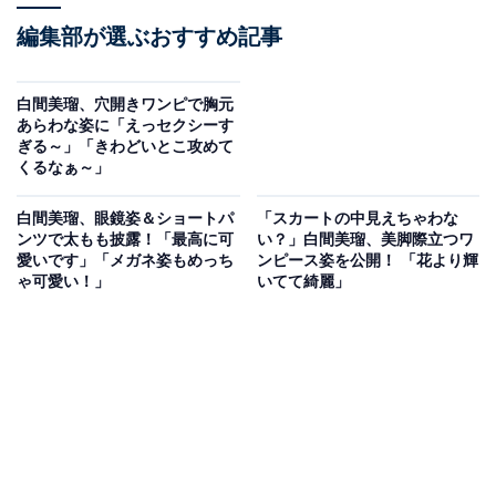
編集部が選ぶおすすめ記事
白間美瑠、穴開きワンピで胸元
あらわな姿に「えっセクシーす
ぎる～」「きわどいとこ攻めて
くるなぁ～」
白間美瑠、眼鏡姿＆ショートパ
「スカートの中見えちゃわな
ンツで太もも披露！「最高に可
い？」白間美瑠、美脚際立つワ
愛いです」「メガネ姿もめっち
ンピース姿を公開！ 「花より輝
ゃ可愛い！」
いてて綺麗」