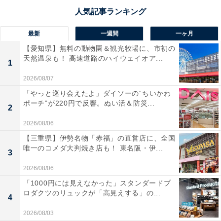
談して室外機の置き場所を日陰に変えたり、日除けをし
たり、工夫は必要です。最近は50℃にも耐えられる室外
最新
一週間
一ヶ月
機も出てきていますので、今後のことも考えてそうした
【愛知県】無料の動物園＆観光牧場に、市初の
猛暑対応のエアコンを選択するのも選択肢の1つかもし
天然温泉も！ 高速道路のハイウェイオア...
1
れませんね。
2026/08/07
「やっと巡り会えたよ」ダイソーの“ちいかわ
ポーチ”が220円で反響。ぬい活＆防災...
2
2026/08/06
【三重県】伊勢名物「赤福」の直営店に、全国
唯一のコメダ大判焼き店も！ 東名阪・伊...
3
2026/08/06
「1000円には見えなかった」スタンダードプ
ロダクツのリュックが「高見えする」の...
4
2026/08/03