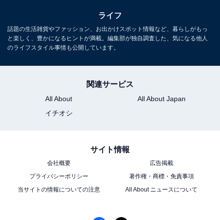
1カ月で約800円の節約!? エアコンのフィルター
ライフ
掃除は、電気代にどれくらい影響する？
話題の生活雑貨やファッション、お出かけスポット情報など、暮らしがもっ
と楽しく、豊かになるヒントが満載。編集部が独自調査した、気になる他人
のライフスタイル事情も公開しています。
関連サービス
All About
All About Japan
イチオシ
サイト情報
会社概要
広告掲載
プライバシーポリシー
著作権・商標・免責事項
当サイトの情報についての注意
All About ニュースについて