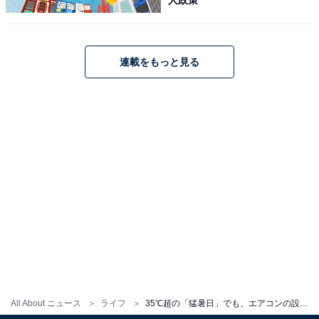
連載をもっと見る
この記事の筆者：
田中 真紀子
白物家電、美容家電の専門家兼ライターとして活
躍。日々発売される新製品をチェックし、製品の紹
介記事やレビュー記事を雑誌やWeb、新聞などで紹
介している。日常的にも話題の新製品を使うこと
で、ライフスタイルに合わせた選び方や、上手な採
り入れ方の提案も行っており、テレビ出演も多数。
All About ニュース
ライフ
35℃超の「猛暑日」でも、エアコンの設定温度はいつもと同じで良いの？【家電のプロが解説】
こちらもおすすめ