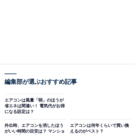
（回答）
猛暑日は冷房効率が悪くなるので、まずは風量をア
ップしてみて。どうしても暑ければ設定温度を下げ
てみましょう。
以下で詳しく解説していきましょう！
編集部が選ぶおすすめ記事
エアコンは風量「弱」のほうが
猛暑日は冷房効率が悪くなる
省エネは間違い！ 電気代がお得
になる設定は？
エアコンは室内の熱を室外機から排出していますが、外
外出時、エアコンを消したほう
エアコンは何年くらいで買い換
の温度が高くなると、熱を排出しにくくなります。その
がいい時間の目安は？ マンショ
えるのがベスト？
結果、冷房効率が落ちてしまうのです。