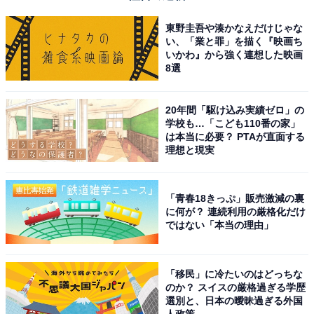
東野圭吾や湊かなえだけじゃな
い、「業と罪」を描く『映画ち
いかわ』から強く連想した映画
8選
20年間「駆け込み実績ゼロ」の
学校も…「こども110番の家」
は本当に必要？ PTAが直面する
理想と現実
動画でも解説！ 35℃超の「猛暑日」でも、エアコ
「青春18きっぷ」販売激減の裏
ンの設定温度はいつもと同じで良いの？
に何が？ 連続利用の厳格化だけ
ではない「本当の理由」
「移民」に冷たいのはどっちな
のか？ スイスの厳格過ぎる学歴
選別と、日本の曖昧過ぎる外国
人政策