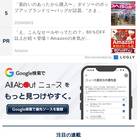
「面白いのあったから購入〜」ダイソーのポッ
プアップランドリーバッグが話題。“さま...
5
2026/08/03
室外機に水をかけるのはNG
「え、こんなセールやってたの？」80％OFF
以上が続々登場！Amazonの本気が...
室外機の暑さ対策で水をかけるという人もいますが、メ
PR
ーカーは推奨していません。もちろん雨には耐えられま
Amazon
Recommended by
すが、わざわざ水をかけてしまうと下側から内部に水が
入ってしまう危険もあります。
故障の原因にもなりますので、室外機自体には水をかけ
ず、周りに打ち水をしてみるなどが良いかと思います。
注目の連載