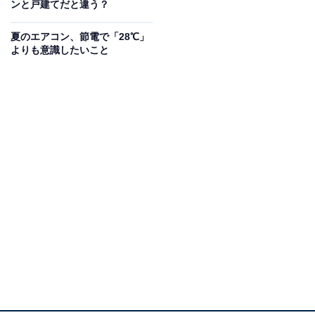
ンと戸建てだと違う？
夏のエアコン、節電で「28℃」
そんな時は、まず風量を上げて、部屋の中にしっかりと
よりも意識したいこと
風を送ってみるのも1つのやり方です。それでもなかな
か涼しくならない場合には、体感温度に合わせて設定温
度を下げてみましょう。
エアコンには運転保証温度というものがあり、日本産業
規格（JIS）では外気温43℃で一時間の連続運転が可能で
あるとされています。実際に43度になることはそうあり
ませんが、室外機の周りは結構熱がこもりますので、43
度どころか直射日光が当たるとさらに上がってしまう可
能性もあります。
するとどうしても効率が落ちてしまうので、専門家に相