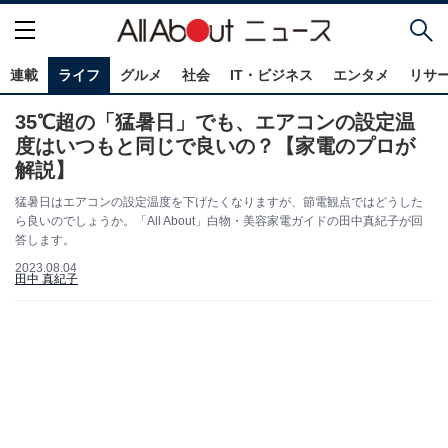
連載
ライフ
グルメ
社会
IT・ビジネス
エンタメ
リサ
35℃超の「猛暑日」でも、エアコンの設定温
度はいつもと同じで良いの？【家電のプロが
解説】
猛暑日はエアコンの設定温度を下げたくなりますが、節電観点ではどうした
ら良いのでしょうか。「All About」白物・美容家電ガイドの田中真紀子が回
答します。
2023.08.04
田中 真紀子