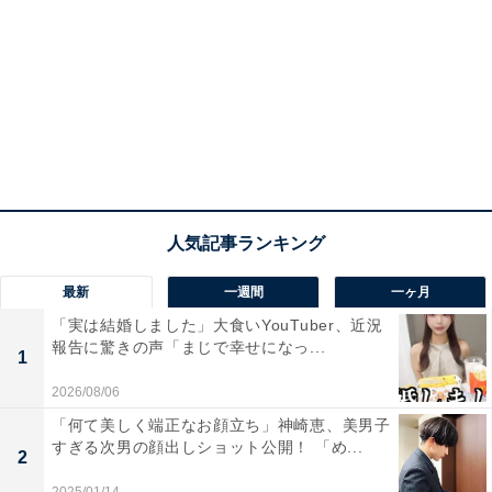
最新
一週間
一ヶ月
「実は結婚しました」大食いYouTuber、近況
報告に驚きの声「まじで幸せになっ...
1
2026/08/06
「何て美しく端正なお顔立ち」神崎恵、美男子
すぎる次男の顔出しショット公開！ 「め...
2