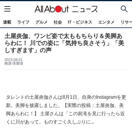
連載
ライフ
グルメ
社会
IT・ビジネス
エンタメ
リサ
土屋炎伽、ワンピ姿で太ももちらり＆美脚あ
らわに！ 川での姿に「気持ち良さそう」「美
しすぎます」の声
2023.08.01
橋酒 瑛麗瑠
タレントの土屋炎伽さんは8月1日、自身のInstagramを更
新。美脚を披露しました。【実際の投稿：土屋炎伽、美
脚あらわに！】 土屋さんは「この前滝を見に行ったら近
くに川があって、ものすごく久しぶりに...