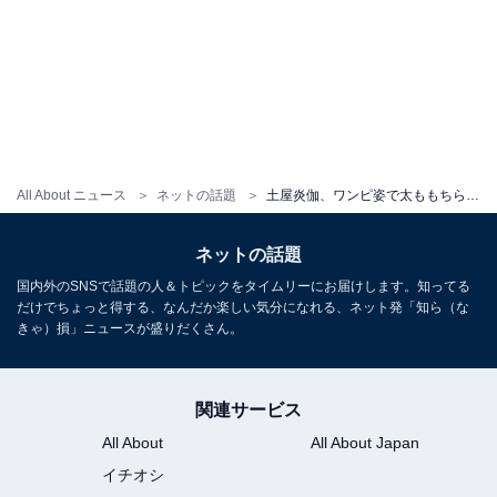
All About ニュース
ネットの話題
土屋炎伽、ワンピ姿で太ももちらり＆美脚あらわに！ 川での姿に「気持ち良さそう」「美しすぎます」の声
ネットの話題
国内外のSNSで話題の人＆トピックをタイムリーにお届けします。知ってる
だけでちょっと得する、なんだか楽しい気分になれる、ネット発「知ら（な
きゃ）損」ニュースが盛りだくさん。
関連サービス
All About
All About Japan
イチオシ