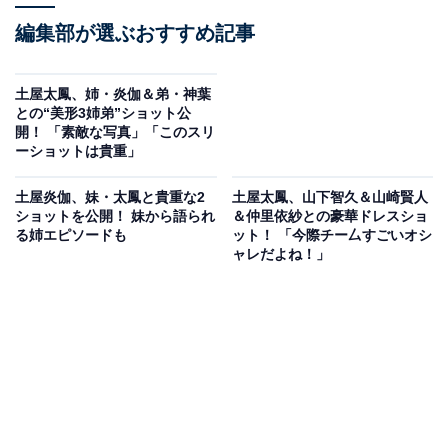
編集部が選ぶおすすめ記事
土屋太鳳、姉・炎伽＆弟・神葉
との“美形3姉弟”ショット公
開！ 「素敵な写真」「このスリ
ーショットは貴重」
土屋炎伽、妹・太鳳と貴重な2
土屋太鳳、山下智久＆山崎賢人
ショットを公開！ 妹から語られ
＆仲里依紗との豪華ドレスショ
る姉エピソードも
ット！ 「今際チー厶すごいオシ
ャレだよね！」