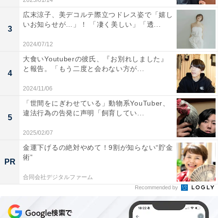
2025/01/14
広末涼子、美デコルテ際立つドレス姿で「嬉し
いお知らせが…」！ 「凄く美しい」「透...
3
2024/07/12
大食いYoutuberの彼氏、『お別れしました』
と報告。「もう二度と会わない方が...
4
2024/11/06
「世間をにぎわせている」動物系YouTuber、
違法行為の告発に声明「飼育してい...
5
2025/02/07
金運下げるの絶対やめて！9割が知らない“貯金
術”
PR
合同会社デジタルファーム
Recommended by