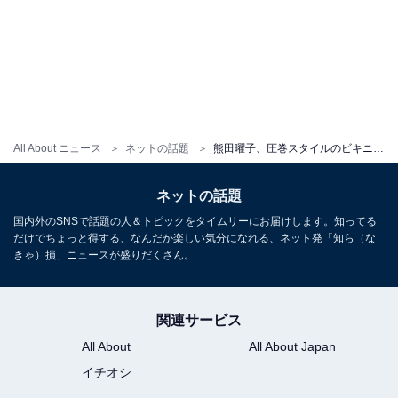
All About ニュース
ネットの話題
熊田曜子、圧巻スタイルのビキニ姿でセクシーショット公開！ 「ボディラインがすごいです!!」「ただただ最高」
ネットの話題
国内外のSNSで話題の人＆トピックをタイムリーにお届けします。知ってる
だけでちょっと得する、なんだか楽しい気分になれる、ネット発「知ら（な
きゃ）損」ニュースが盛りだくさん。
関連サービス
All About
All About Japan
イチオシ