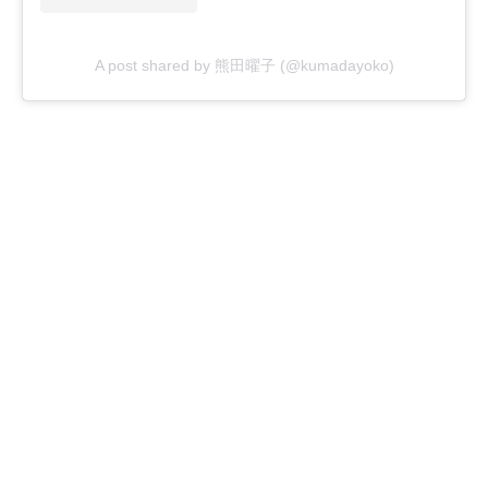
A post shared by 熊田曜子 (@kumadayoko)