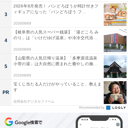
2026年8月発売！ パンどろぼうが時計付きフ
ィギュアになった「パンどろぼう フ...
3
2026/08/09
【岐阜県の人気スーパー銭湯】「湯どころ み
のり」は「いけだゆげ温泉」や冷冷交代浴...
4
2026/08/09
【山梨県の人気日帰り温泉】「多摩源流温泉
小菅の湯」は大自然に囲まれた癒やしの施...
5
2026/08/09
宝くじ当たる人だけがやっていること、教えま
す
PR
合同会社デジタルファーム
Recommended by