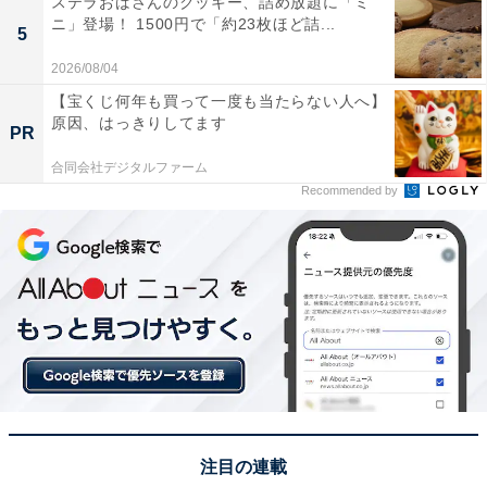
ステラおばさんのクッキー、詰め放題に「ミ
ニ」登場！ 1500円で「約23枚ほど詰...
5
2026/08/04
ありあけ「横濱ハーバー ダブルマロン」
【宝くじ何年も買って一度も当たらない人へ】
第2位は、
ありあけ「横濱ハーバー ダブルマロン」
でし
原因、はっきりしてます
PR
た。
合同会社デジタルファーム
Recommended by
横浜土産として誕生して60年以上となる「ありあけハー
バー」。港・ヨコハマの船をイメージした形で、薄くソ
フトなカステラ生地に刻んだ栗を入れた自家製ハーバー
餡を包んだお菓子です。
パッケージは、船と港町横浜を愛してやまない柳原良平
画伯が手掛けたもので、船のイラストは2009年3月横浜
港に初入港した客船「クイーン・メリー2」が描かれて
います。
注目の連載