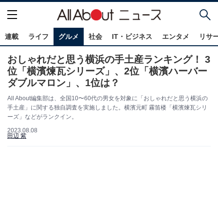
連載
ライフ
グルメ
社会
IT・ビジネス
エンタメ
リサ
おしゃれだと思う横浜の手土産ランキング！ 3
位「横濱煉瓦シリーズ」、2位「横濱ハーバー
ダブルマロン」、1位は？
All About編集部は、全国10〜60代の男女を対象に「おしゃれだと思う横浜の
手土産」に関する独自調査を実施しました。横濱元町 霧笛楼「横濱煉瓦シリ
ーズ」などがランクイン。
2023.08.08
田辺 紫