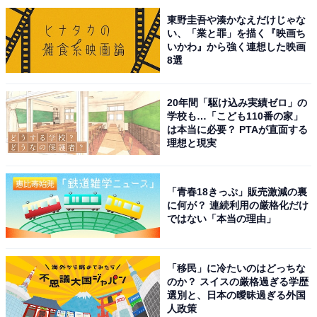
回答者からは、「パッケージにある船の絵がオシャレだ
東野圭吾や湊かなえだけじゃな
からです。商品自体の形も楕円でオシャレだなと思うか
い、「業と罪」を描く『映画ち
いかわ』から強く連想した映画
らです」（神奈川県／30代男性）、「横浜イコール港と
8選
思い、船の形のハーバーがおしゃれだと思います」（茨
城県／40代男性）、「横浜といえば海、ハーバーのイメ
20年間「駆け込み実績ゼロ」の
ージが強く、その風景が思いだせる手土産と思う為で
学校も…「こども110番の家」
す」（新潟県／40代女性）とのコメントが多く寄せられ
は本当に必要？ PTAが直面する
理想と現実
ました。
このほか、「それぞれのイベントなどに合わせてプリン
「青春18きっぷ」販売激減の裏
に何が？ 連続利用の厳格化だけ
トが変わったりするものもあるから」（宮城県／20代女
ではない「本当の理由」
性）というコメントも。
2023年夏は、「馬車道アイスクリンハーバー ゆず」「ポ
「移民」に冷たいのはどっちな
のか？ スイスの厳格過ぎる学歴
ケモンミルクハーバーモンブラン」などが期間限定商品
選別と、日本の曖昧過ぎる外国
として並んでいます。
人政策