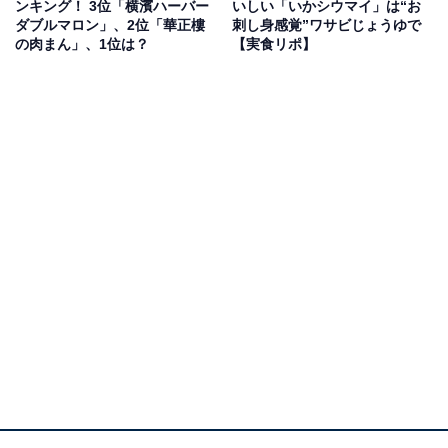
チ）」もありますので、チェックしてみてください。
ンキング！ 3位「横濱ハーバー
いしい「いかシウマイ」は“お
ダブルマロン」、2位「華正樓
刺し身感覚”ワサビじょうゆで
の肉まん」、1位は？
【実食リポ】
回答者からは、「個包装で豪華にみえる」（神奈川県／
40代女性）、「横浜煉瓦倉庫をイメージさせてオシャレ
なので」（東京都／50代男性）、「元町は横浜市民にと
ってもおしゃれだと思うから」（神奈川県／40代女性）
という声が上がりました。