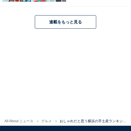
連載をもっと見る
第1位：フランセ「横濱ミルフィユ」
All About ニュース
グルメ
おしゃれだと思う横浜の手土産ランキング！ 3位「横濱煉瓦シリーズ」、2位「横濱ハーバー ダブルマロン」、1位は？