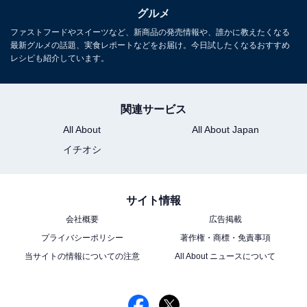
グルメ
ファストフードやスイーツなど、新商品の発売情報や、誰かに教えたくなる
最新グルメの話題、実食レポートなどをお届け。今日試したくなるおすすめ
レシピも紹介しています。
関連サービス
All About
All About Japan
イチオシ
サイト情報
会社概要
広告掲載
フランセ「横濱ミルフィユ」
プライバシーポリシー
著作権・商標・免責事項
第1位に輝いたのは、
フランセ「横濱ミルフィユ」
でし
当サイトの情報についての注意
All About ニュースについて
た！