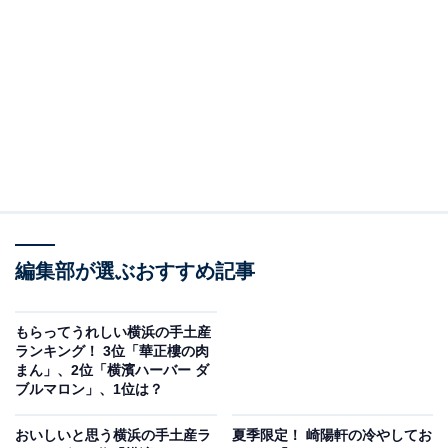
第3位は、
横濱元町 霧笛楼「横濱煉瓦シリーズ」
でし
た。
「横濱煉瓦」はその名の通り、レンガがモチーフとなっ
ている焼菓子。明治期に現在の元町公園にフランス人の
アルフレッド・ジェラールが経営する西洋瓦（フランス
瓦）やレンガを製造する工場があったことにちなんでい
ます。
焼き立てのチョコレートケーキにクルミソースを染み込
編集部が選ぶおすすめ記事
ませしっとり濃厚な味わいに仕上げた「フォンダンショ
コラ」と、スポンジケーキにホワイトチョコとアクセン
もらってうれしい横浜の手土産
トのラズベリーソースをトップにコーティングした「シ
ランキング！ 3位「華正樓の肉
ョコラブラン」が定番です。
まん」、2位「横濱ハーバー ダ
ブルマロン」、1位は？
このほか季節限定商品やハーフサイズの「petit（プ
おいしいと思う横浜の手土産ラ
夏季限定！ 崎陽軒の冷やしてお