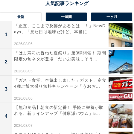
最新
一週間
一ヶ月
「正直、ここまで反響があるとは…！」NewD
ays、「見た目は地味だけど、本当に...
1
第2位：ありあけ「横濱ハーバー ダブルマロン」
2026/08/06
「はま寿司の旨ねた夏祭り」第3弾開催！ 期間
限定の旬ネタが登場「だいぶ美味しそう...
2
2026/08/05
「ガスト食堂、本気出しました」ガスト、定食
4種ご飯大盛り無料キャンペーン「うおお...
3
2026/08/06
【無印良品】朝食の新定番！ 手軽に栄養が取
れる、新ラインアップ「健康派バウム」5...
4
2026/08/07