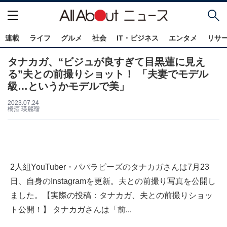
連載
ライフ
グルメ
社会
IT・ビジネス
エンタメ
リサ
タナカガ、“ビジュが良すぎて目黒蓮に見え
る”夫との前撮りショット！ 「夫妻でモデル
級…というかモデルで美」
2023.07.24
橋酒 瑛麗瑠
2人組YouTuber・パパラピーズのタナカガさんは7月23
日、自身のInstagramを更新。夫との前撮り写真を公開し
ました。【実際の投稿：タナカガ、夫との前撮りショッ
ト公開！】 タナカガさんは「前...