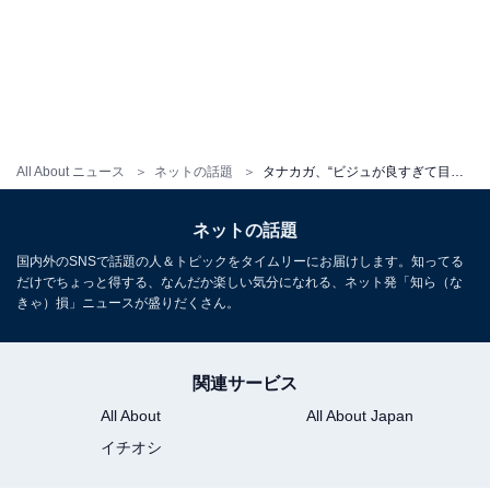
All About ニュース
ネットの話題
タナカガ、“ビジュが良すぎて目黒蓮に見える”夫との前撮りショット！ 「夫妻でモデル級…というかモデルで美」
ネットの話題
国内外のSNSで話題の人＆トピックをタイムリーにお届けします。知ってる
だけでちょっと得する、なんだか楽しい気分になれる、ネット発「知ら（な
きゃ）損」ニュースが盛りだくさん。
関連サービス
All About
All About Japan
イチオシ