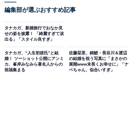
編集部が選ぶおすすめ記事
タナカガ、新婚旅行でおなか見
せの姿を披露！ 「綺麗すぎて涙
出る」「スタイル良すぎ」
タナカガ、“人生初彼氏”と結
佐藤栞里、錦鯉・長谷川＆渡辺
婚！ ツーショット公開にアンミ
の結婚を祝う写真に「まさかの
カ、峯岸みなみら著名人からの
展開www末長くお幸せに」「ナ
祝福集まる
ベちゃん、似合いすぎ」