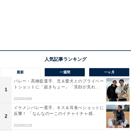
最新
一週間
一ヶ月
バレー・髙橋藍選手、兄＆愛犬とのプライベー
トショットに「超きちょー」「笑顔が見れ...
1
2026/03/08
イケメンバレー選手、キス＆耳食べショットに
反響！ 「なんなのーこのイチャイチャ感...
2
2026/01/29