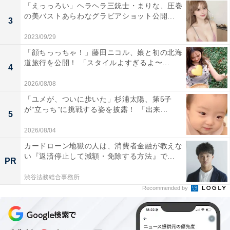
「えっっろい」ヘラヘラ三銃士・まりな、圧巻
の美バストあらわなグラビアショット公開...
3
2023/09/29
「顔ちっっちゃ！」藤田ニコル、娘と初の北海
道旅行を公開！ 「スタイルよすぎるよ〜...
4
2026/08/08
「ユメが、ついに歩いた」杉浦太陽、第5子
が“立っち”に挑戦する姿を披露！ 「出来...
5
2026/08/04
カードローン地獄の人は、消費者金融が教えな
い『返済停止して減額・免除する方法』で...
PR
渋谷法務総合事務所
Recommended by