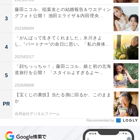
2025/07/28
藤田ニコル、稲葉友との結婚報告＆ウエディン
グフォト公開！ 池田エライザ＆内田理央...
3
2023/08/04
「がんばって生きてくれました」氷川きよ
し、“パートナー”の命日に思い。「私の身体...
4
2025/02/17
「顔ちっっちゃ！」藤田ニコル、娘と初の北海
道旅行を公開！ 「スタイルよすぎるよ〜...
5
2026/08/08
【宝くじの裏技】当たる側に回るか、このまま
か
PR
合同会社デジタルファーム
Recommended by