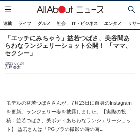
連載
ライフ
グルメ
社会
IT・ビジネス
エンタメ
リサ
「エッチにみちゃう」益若つばさ、美谷間あ
らわなランジェリーショット公開！ 「ママ、
セクシー」
2023.07.24
宍戸 奏太
モデルの益若つばささんが、7月23日に自身のInstagram
を更新。ランジェリー姿を披露しました。【実際の投
稿：益若つばさ、美ボディあらわなランジェリーショッ
ト】 益若さんは「PGブラの撮影の時の写...