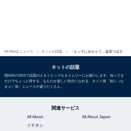
All About ニュース
ネットの話題
「エッチにみちゃう」益若つばさ、美谷間あらわなランジェリーショット公開！ 「ママ、セクシー」
ネットの話題
国内外のSNSで話題の人＆トピックをタイムリーにお届けします。知ってる
だけでちょっと得する、なんだか楽しい気分になれる、ネット発「知ら（な
きゃ）損」ニュースが盛りだくさん。
関連サービス
All About
All About Japan
イチオシ