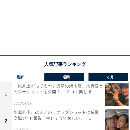
最新
一週間
一ヶ月
「出来上がってる〜」浅草の焼肉店、大野智と
のツーショットを公開！ 「スゴく楽しそ...
1
2026/08/08
水原希子、恋人とのラブラブショットに反響！
交際3年も報告「幸せそうで嬉しい」「...
2