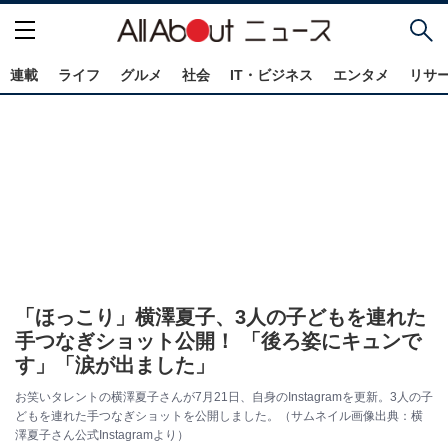
連載
ライフ
グルメ
社会
IT・ビジネス
エンタメ
リサ
「ほっこり」横澤夏子、3人の子どもを連れた
手つなぎショット公開！ 「後ろ姿にキュンで
す」「涙が出ました」
お笑いタレントの横澤夏子さんが7月21日、自身のInstagramを更新。3人の子
どもを連れた手つなぎショットを公開しました。（サムネイル画像出典：横
澤夏子さん公式Instagramより）