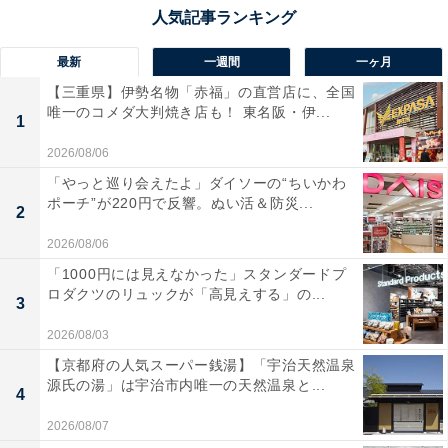
最新
一週間
一ヶ月
【三重県】伊勢名物「赤福」の直営店に、全国
唯一のコメダ大判焼き店も！ 東名阪・伊...
1
2026/08/06
「やっと巡り会えたよ」ダイソーの“ちいかわ
ポーチ”が220円で反響。ぬい活＆防災...
2
2026/08/06
「1000円には見えなかった」スタンダードプ
ロダクツのリュックが「高見えする」の...
3
2026/08/03
【京都府の人気スーパー銭湯】「宇治天然温泉
源氏の湯」は宇治市内唯一の天然温泉と...
4
2026/08/07