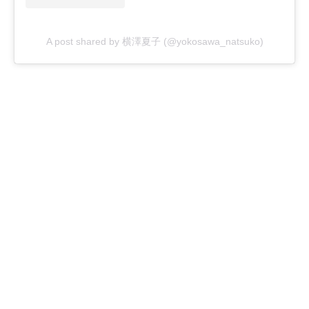
A post shared by 横澤夏子 (@yokosawa_natsuko)