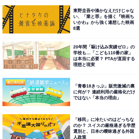
東野圭吾や湊かなえだけじゃな
い、「業と罪」を描く『映画ち
いかわ』から強く連想した映画
8選
20年間「駆け込み実績ゼロ」の
学校も…「こども110番の家」
は本当に必要？ PTAが直面する
理想と現実
「青春18きっぷ」販売激減の裏
に何が？ 連続利用の厳格化だけ
ではない「本当の理由」
「移民」に冷たいのはどっちな
のか？ スイスの厳格過ぎる学歴
選別と、日本の曖昧過ぎる外国
人政策