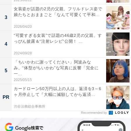
2025/06/12
女装姿が話題の2児の父親、フリルドレス姿で
娘たちとおままごと「なんて可愛くて平和...
3
2026/04/20
“可愛すぎる女装”で話題の46歳2児の父親、す
っぴん披露＆“注射レシピ”公開！ ...
4
2024/09/28
「ちいかわに謝ってください」阿波みな
み、“体型がちいかわ”な写真に反響「完全に
5
一...
2025/05/15
カードローン50万円以上の人は、返済を3～6
ヶ月停止して『大幅に減額してから返済...
PR
渋谷法務総合事務所
Recommended by