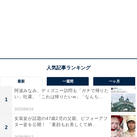
最新
一週間
一ヶ月
阿波みなみ、ディズニー訪問も「ガチで帰りた
い」吐露。「これは帰りたいw」「なんち...
1
2025/06/19
女装姿が話題の47歳2児の父親、ビフォーアフ
ター姿を公開！ 「素顔もお美しくて納...
2