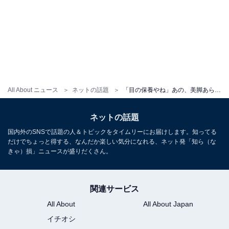
All About ニュース
ネットの話題
「目の保養やね」あの、美脚あらわな衣装ショットに「脚長い」「スタイル良いよね。バランスが格好良い」の声
ネットの話題
国内外のSNSで話題の人＆トピックをタイムリーにお届けします。知ってる
だけでちょっと得する、なんだか楽しい気分になれる、ネット発「知ら（な
きゃ）損」ニュースが盛りだくさん。
関連サービス
All About
All About Japan
イチオシ