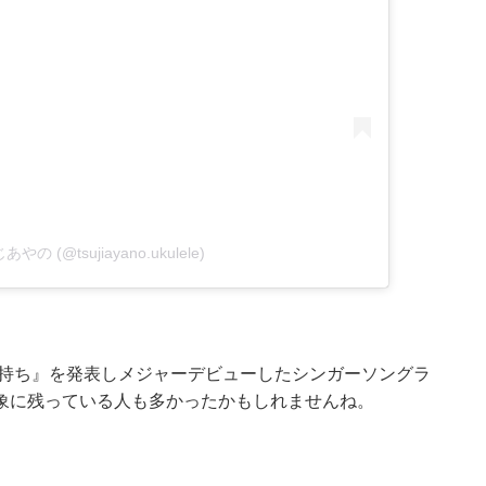
じあやの (@tsujiayano.ukulele)
気持ち』を発表しメジャーデビューしたシンガーソングラ
象に残っている人も多かったかもしれませんね。