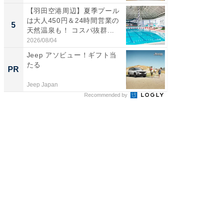
【羽田空港周辺】夏季プール
【埼玉
は大人450円＆24時間営業の
「行田天
5
5
天然温泉も！ コスパ抜群...
は和の
が...
2026/08/04
2026/08/0
Jeep アソビュー！ギフト当
シェア別荘
たる
wners
PR
PR
Jeep Japan
COCO VIL
Recommended by