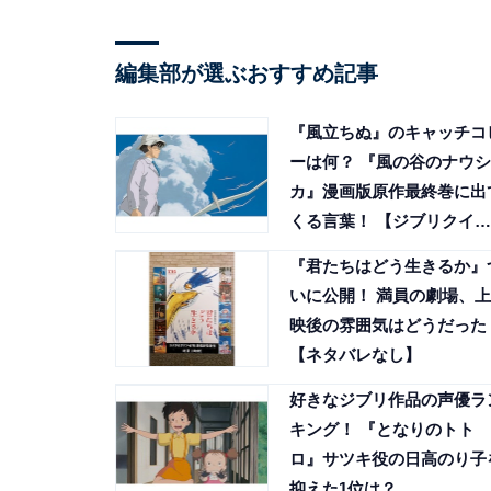
編集部が選ぶおすすめ記事
『風立ちぬ』のキャッチコ
ーは何？ 『風の谷のナウシ
カ』漫画版原作最終巻に出
くる言葉！ 【ジブリクイ
ズ】
『君たちはどう生きるか』
いに公開！ 満員の劇場、上
映後の雰囲気はどうだった
【ネタバレなし】
好きなジブリ作品の声優ラ
キング！ 『となりのトト
ロ』サツキ役の日高のり子
抑えた1位は？