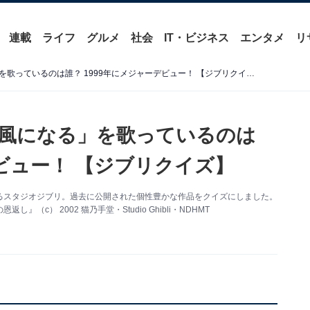
連載
ライフ
グルメ
社会
IT・ビジネス
エンタメ
リ
『猫の恩返し』主題歌の「風になる」を歌っているのは誰？ 1999年にメジャーデビュー！ 【ジブリクイズ】
風になる」を歌っているのは
デビュー！ 【ジブリクイズ】
るスタジオジブリ。過去に公開された個性豊かな作品をクイズにしました。
） 2002 猫乃手堂・Studio Ghibli・NDHMT