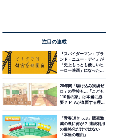
注目の連載
『スパイダーマン：ブラ
ンド・ニュー・デイ』が
「史上もっとも優しいヒ
ーロー映画」になった理
由。予習したい作品は？
20年間「駆け込み実績ゼ
ロ」の学校も…「こども
110番の家」は本当に必
要？ PTAが直面する理想
と現実
「青春18きっぷ」販売激
減の裏に何が？ 連続利用
の厳格化だけではない
「本当の理由」