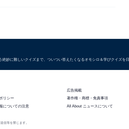
う絶妙に難しいクイズまで、ついつい答えたくなるオモシロ＆学びクイズを
広告掲載
ポリシー
著作権・商標・免責事項
報についての注意
All About ニュースについて
衆送信等を禁じます。