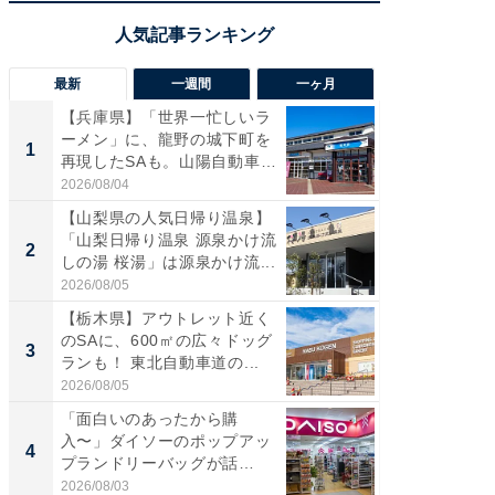
最新
一週間
一ヶ月
【兵庫県】「世界一忙しいラ
「気に
ーメン」に、龍野の城下町を
る〜」3
1
1
再現したSAも。山陽自動車
バー」
道...
好...
2026/08/04
2026/07/3
【山梨県の人気日帰り温泉】
【三重
「山梨日帰り温泉 源泉かけ流
「鈴鹿天
2
2
しの湯 桜湯」は源泉かけ流...
は100
2026/08/05
2026/08/0
【栃木県】アウトレット近く
「ミニオ
のSAに、600㎡の広々ドッグ
ッグ！ 
3
3
ランも！ 東北自動車道の...
ど、夏限
2026/08/05
2026/08/0
「面白いのあったから購
ステラ
入〜」ダイソーのポップアッ
詰め放題
4
4
プランドリーバッグが話
00円で「
題。“さま...
2026/08/03
2026/08/0